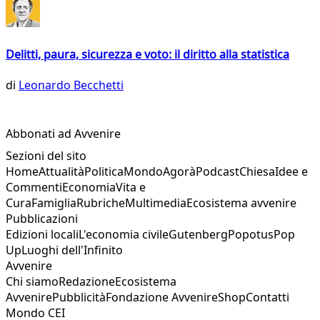
Delitti, paura, sicurezza e voto: il diritto alla statistica
di
Leonardo Becchetti
Abbonati ad Avvenire
Sezioni del sito
Home
Attualità
Politica
Mondo
Agorà
Podcast
Chiesa
Idee e
Commenti
Economia
Vita e
Cura
Famiglia
Rubriche
Multimedia
Ecosistema avvenire
Pubblicazioni
Edizioni locali
L'economia civile
Gutenberg
Popotus
Pop
Up
Luoghi dell'Infinito
Avvenire
Chi siamo
Redazione
Ecosistema
Avvenire
Pubblicità
Fondazione Avvenire
Shop
Contatti
Mondo CEI