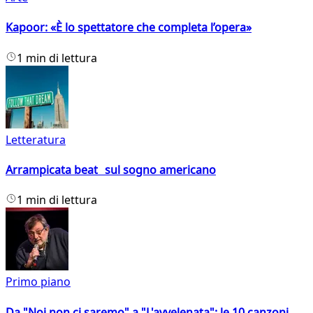
Kapoor: «È lo spettatore che completa l’opera»
1 min di lettura
Letteratura
Arrampicata beat sul sogno americano
1 min di lettura
Primo piano
Da "Noi non ci saremo" a "L'avvelenata": le 10 canzoni