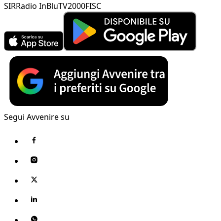
SIR
Radio InBlu
TV2000
FISC
Segui Avvenire su