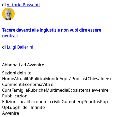
di
Vittorio Possenti
Tacere davanti alle ingiustizie non vuol dire essere
neutrali
di
Luigi Ballerini
Abbonati ad Avvenire
Sezioni del sito
Home
Attualità
Politica
Mondo
Agorà
Podcast
Chiesa
Idee e
Commenti
Economia
Vita e
Cura
Famiglia
Rubriche
Multimedia
Ecosistema avvenire
Pubblicazioni
Edizioni locali
L'economia civile
Gutenberg
Popotus
Pop
Up
Luoghi dell'Infinito
Avvenire