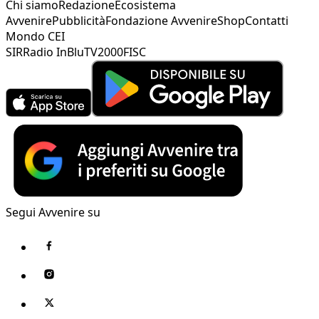
Chi siamo
Redazione
Ecosistema
Avvenire
Pubblicità
Fondazione Avvenire
Shop
Contatti
Mondo CEI
SIR
Radio InBlu
TV2000
FISC
Segui Avvenire su