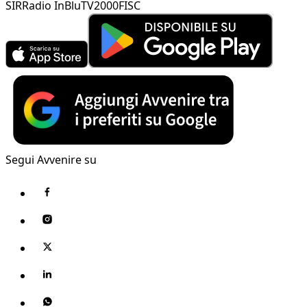
SIR
Radio InBlu
TV2000
FISC
Segui Avvenire su