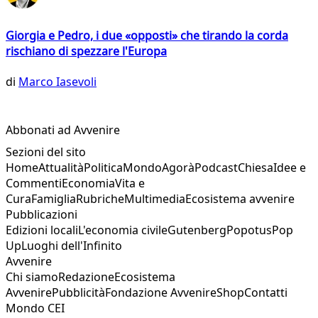
Giorgia e Pedro, i due «opposti» che tirando la corda
rischiano di spezzare l'Europa
di
Marco Iasevoli
Abbonati ad Avvenire
Sezioni del sito
Home
Attualità
Politica
Mondo
Agorà
Podcast
Chiesa
Idee e
Commenti
Economia
Vita e
Cura
Famiglia
Rubriche
Multimedia
Ecosistema avvenire
Pubblicazioni
Edizioni locali
L'economia civile
Gutenberg
Popotus
Pop
Up
Luoghi dell'Infinito
Avvenire
Chi siamo
Redazione
Ecosistema
Avvenire
Pubblicità
Fondazione Avvenire
Shop
Contatti
Mondo CEI