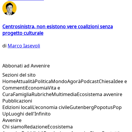
Centrosinistra, non esistono vere coalizioni senza
progetto culturale
di
Marco Iasevoli
Abbonati ad Avvenire
Sezioni del sito
Home
Attualità
Politica
Mondo
Agorà
Podcast
Chiesa
Idee e
Commenti
Economia
Vita e
Cura
Famiglia
Rubriche
Multimedia
Ecosistema avvenire
Pubblicazioni
Edizioni locali
L'economia civile
Gutenberg
Popotus
Pop
Up
Luoghi dell'Infinito
Avvenire
Chi siamo
Redazione
Ecosistema