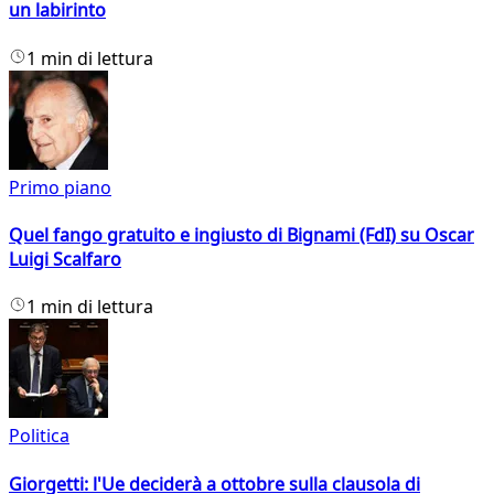
un labirinto
1 min di lettura
Primo piano
Quel fango gratuito e ingiusto di Bignami (FdI) su Oscar
Luigi Scalfaro
1 min di lettura
Politica
Giorgetti: l'Ue deciderà a ottobre sulla clausola di