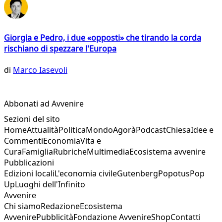
Giorgia e Pedro, i due «opposti» che tirando la corda
rischiano di spezzare l'Europa
di
Marco Iasevoli
Abbonati ad Avvenire
Sezioni del sito
Home
Attualità
Politica
Mondo
Agorà
Podcast
Chiesa
Idee e
Commenti
Economia
Vita e
Cura
Famiglia
Rubriche
Multimedia
Ecosistema avvenire
Pubblicazioni
Edizioni locali
L'economia civile
Gutenberg
Popotus
Pop
Up
Luoghi dell'Infinito
Avvenire
Chi siamo
Redazione
Ecosistema
Avvenire
Pubblicità
Fondazione Avvenire
Shop
Contatti