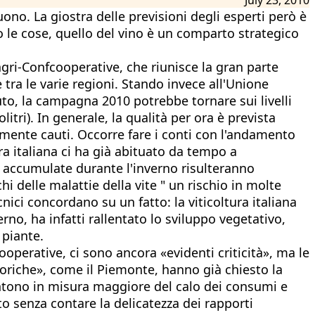
no. La giostra delle previsioni degli esperti però è
o le cose, quello del vino è un comparto strategico
i-Confcooperative, che riunisce la gran parte
 tra le varie regioni. Stando invece all'Unione
luto, la campagna 2010 potrebbe tornare sui livelli
itri). In generale, la qualità per ora è prevista
mente cauti. Occorre fare i conti con l'andamento
ura italiana ci ha già abituato da tempo a
e accumulate durante l'inverno risulteranno
hi delle malattie della vite " un rischio in molte
cnici concordano su un fatto: la viticoltura italiana
rno, ha infatti rallentato lo sviluppo vegetativo,
 piante.
operative, ci sono ancora «evidenti criticità», ma le
oriche», come il Piemonte, hanno già chiesto la
sentono in misura maggiore del calo dei consumi e
tto senza contare la delicatezza dei rapporti