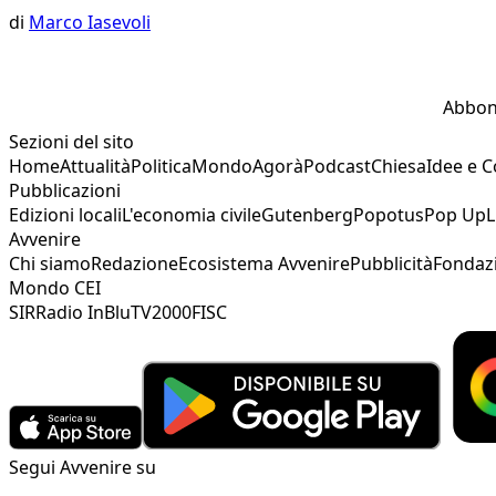
di
Marco Iasevoli
Abbon
Sezioni del sito
Home
Attualità
Politica
Mondo
Agorà
Podcast
Chiesa
Idee e 
Pubblicazioni
Edizioni locali
L'economia civile
Gutenberg
Popotus
Pop Up
L
Avvenire
Chi siamo
Redazione
Ecosistema Avvenire
Pubblicità
Fondaz
Mondo CEI
SIR
Radio InBlu
TV2000
FISC
Segui Avvenire su