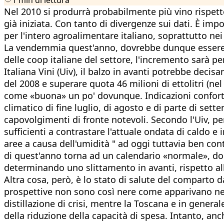
Nel 2010 si produrrà probabilmente più vino rispetto
già iniziata. Con tanto di divergenze sui dati. È im
per l'intero agroalimentare italiano, soprattutto nei
La vendemmia quest'anno, dovrebbe dunque essere p
delle coop italiane del settore, l'incremento sarà pe
Italiana Vini (Uiv), il balzo in avanti potrebbe deci
del 2008 e superare quota 46 milioni di ettolitri (nel 
come «buona» un po' dovunque. Indicazioni confortan
climatico di fine luglio, di agosto e di parte di sett
capovolgimenti di fronte notevoli. Secondo l'Uiv, pe
sufficienti a contrastare l'attuale ondata di caldo e i
aree a causa dell'umidità " ad oggi tuttavia ben contro
di quest'anno torna ad un calendario «normale», dopo 
determinando uno slittamento in avanti, rispetto allo
Altra cosa, però, è lo stato di salute del comparto 
prospettive non sono così nere come apparivano nei 
distillazione di crisi, mentre la Toscana e in gener
della riduzione della capacità di spesa. Intanto, anch