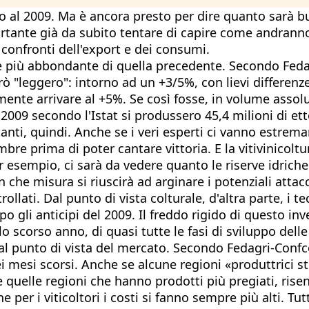
 al 2009. Ma è ancora presto per dire quanto sarà buo
portante già da subito tentare di capire come andrann
 confronti dell'export e dei consumi.
iù abbondante di quella precedente. Secondo Fedagr
rò "leggero": intorno ad un +3/5%, con lievi differenze
samente arrivare al +5%. Se così fosse, in volume asso
2009 secondo l'Istat si produssero 45,4 milioni di ettol
ti, quindi. Anche se i veri esperti ci vanno estrema
embre prima di poter cantare vittoria. E la vitivinicolt
r esempio, ci sarà da vedere quanto le riserve idrich
n che misura si riuscirà ad arginare i potenziali attacc
llati. Dal punto di vista colturale, d'altra parte, i te
gli anticipi del 2009. Il freddo rigido di questo inve
 scorso anno, di quasi tutte le fasi di sviluppo delle
dal punto di vista del mercato. Secondo Fedagri-Confco
mesi scorsi. Anche se alcune regioni «produttrici st
ale quelle regioni che hanno prodotti più pregiati, ri
e per i viticoltori i costi si fanno sempre più alti. Tu