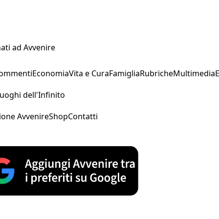
ati ad Avvenire
Commenti
Economia
Vita e Cura
Famiglia
Rubriche
Multimedia
uoghi dell'Infinito
ione Avvenire
Shop
Contatti