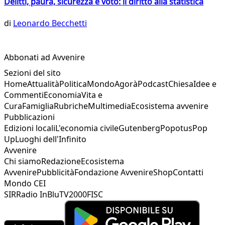
Delitti, paura, sicurezza e voto: il diritto alla statistica
di
Leonardo Becchetti
Abbonati ad Avvenire
Sezioni del sito
Home
Attualità
Politica
Mondo
Agorà
Podcast
Chiesa
Idee e
Commenti
Economia
Vita e
Cura
Famiglia
Rubriche
Multimedia
Ecosistema avvenire
Pubblicazioni
Edizioni locali
L'economia civile
Gutenberg
Popotus
Pop
Up
Luoghi dell'Infinito
Avvenire
Chi siamo
Redazione
Ecosistema
Avvenire
Pubblicità
Fondazione Avvenire
Shop
Contatti
Mondo CEI
SIR
Radio InBlu
TV2000
FISC