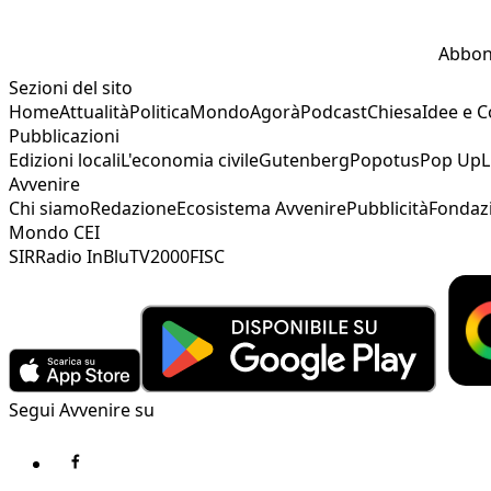
Abbon
Sezioni del sito
Home
Attualità
Politica
Mondo
Agorà
Podcast
Chiesa
Idee e 
Pubblicazioni
Edizioni locali
L'economia civile
Gutenberg
Popotus
Pop Up
L
Avvenire
Chi siamo
Redazione
Ecosistema Avvenire
Pubblicità
Fondaz
Mondo CEI
SIR
Radio InBlu
TV2000
FISC
Segui Avvenire su