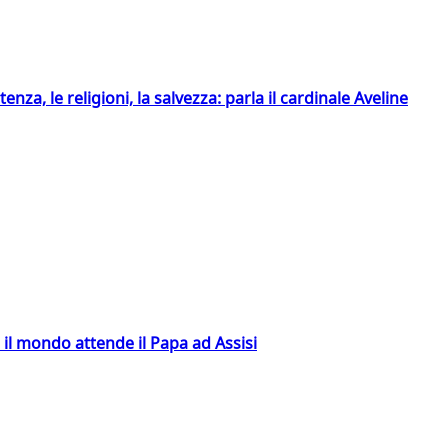
tenza, le religioni, la salvezza: parla il cardinale Aveline
 il mondo attende il Papa ad Assisi