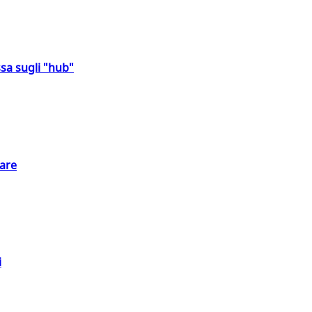
sa sugli "hub"
eare
i