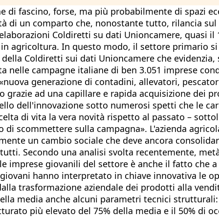
one di fascino, forse, ma più probabilmente di spazi e
ità di un comparto che, nonostante tutto, rilancia sul
elaborazioni Coldiretti su dati Unioncamere, quasi i
in agricoltura. In questo modo, il settore primario si
lla Coldiretti sui dati Unioncamere che evidenzia, sp
scita nelle campagne italiane di ben 3.051 imprese co
a «nuova generazione di contadini, allevatori, pescator
no grazie ad una capillare e rapida acquisizione dei pr
lo dell'innovazione sotto numerosi spetti che le cara
elta di vita la vera novità rispetto al passato – sottol
iso di scommettere sulla campagna». L'azienda agricol
emente un cambio sociale che deve ancora consolidars
o tutti. Secondo una analisi svolta recentemente, me
 le imprese giovanili del settore è anche il fatto che 
i giovani hanno interpretato in chiave innovativa le o
dalla trasformazione aziendale dei prodotti alla vendit
i della media anche alcuni parametri tecnici struttural
atturato più elevato del 75% della media e il 50% di oc