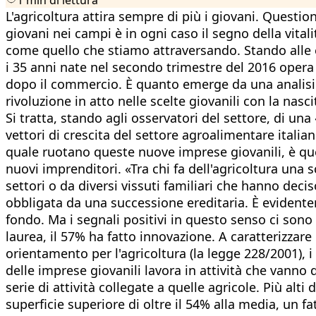
L'agricoltura attira sempre di più i giovani. Questi
giovani nei campi è in ogni caso il segno della vital
come quello che stiamo attraversando. Stando alle 
i 35 anni nate nel secondo trimestre del 2016 opera 
dopo il commercio. È quanto emerge da una analisi de
rivoluzione in atto nelle scelte giovanili con la na
Si tratta, stando agli osservatori del settore, di un
vettori di crescita del settore agroalimentare italia
quale ruotano queste nuove imprese giovanili, è quel
nuovi imprenditori. «Tra chi fa dell'agricoltura una sc
settori o da diversi vissuti familiari che hanno dec
obbligata da una successione ereditaria. È evident
fondo. Ma i segnali positivi in questo senso ci son
laurea, il 57% ha fatto innovazione. A caratterizzare
orientamento per l'agricoltura (la legge 228/2001), 
delle imprese giovanili lavora in attività che vanno 
serie di attività collegate a quelle agricole. Più alt
superficie superiore di oltre il 54% alla media, un f