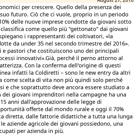
conomici per crescere. Quello della presenza dei
 suo futuro. Ciò che ci vuole, proprio in un periodo
l 10% delle nuove imprese condotte da giovani sotto
 classifica come quello più "gettonato" dai giovani
iegano i rappresentanti dei coltivatori, «la
ndotte da under 35 nel secondo trimestre del 2016».
i e pastori che costituiscono uno dei principali
ocessi innovativi».Già, perché il perno attorno al
tterizza. Con la conferma dell'origine di questi
inea infatti la Coldiretti – sono le new entry da altri
a come scelta di vita non più quindi solo perché
i e che soprattutto deve ancora essere studiato a
tà dei giovani imprenditori nella campagne ha una
a 15 anni dall'approvazione delle legge di
pportunità offerte dal mondo rurale e oggi il 70%
a diretta, dalle fattorie didattiche a tutta una lunga
i: le aziende agricole dei giovani possiedono, una
cupati per azienda in più.