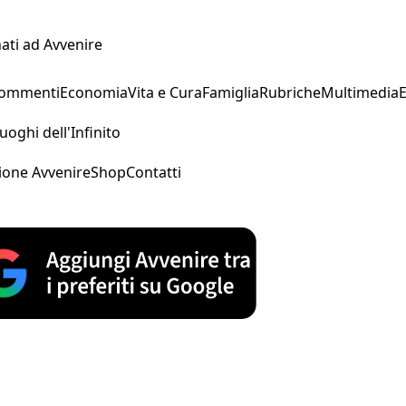
ati ad Avvenire
Commenti
Economia
Vita e Cura
Famiglia
Rubriche
Multimedia
uoghi dell'Infinito
ione Avvenire
Shop
Contatti