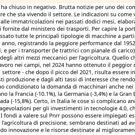
24 ha chiuso in negativo. Brutta notizie per uno dei 
re che sta vivendo il settore. Le indicazioni su come
i alle immatricolazioni nei passati dodici mesi, elabo
ni fornite dal ministero dei trasporti. Per capire la p
ssato tutte le principali tipologie di macchine a partir
o anno, registrando la peggiore performance dal 1952
e per i transporter (le trattrici con pianale di carico
egli altri mezzi meccanici per l’agricoltura. Quello 
lavoro nei campi, nel 2024 hanno ottenuto il peggior ri
ettore - che dopo il picco del 2021, risulta essere in
produzione e dagli alti tassi di interesse che rendono 
anno condizionato la domanda di macchinari anche nei
ntano la Francia (-10.1%), la Germania (-3,4%) e la Gran 
da (-15,8%). Certo, in Italia le cose si complicano anc
agevolazioni per gli investimenti in tecnologie 4.0, 
 fondi a valere sul Pnrr possono essere impiegati escl
 l’agricoltura di precisione, sembrano destinati ad 
o innovazione e le risorse destinate al miglioramento