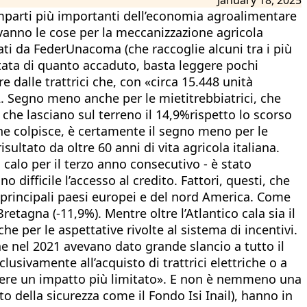
comparti più importanti dell’economia agroalimentare
 vanno le cose per la meccanizzazione agricola
rati da FederUnacoma (che raccoglie alcuni tra i più
ortata di quanto accaduto, basta leggere pochi
e dalle trattrici che, con «circa 15.448 unità
. Segno meno anche per le mietitrebbiatrici, che
) che lasciano sul terreno il 14,9%rispetto lo scorso
che colpisce, è certamente il segno meno per le
sultato da oltre 60 anni di vita agricola italiana.
 calo per il terzo anno consecutivo - è stato
difficile l’accesso al credito. Fattori, questi, che
 principali paesi europei e del nord America. Come
Bretagna (-11,9%). Mentre oltre l’Atlantico cala sia il
he per le aspettative rivolte al sistema di incentivi.
che nel 2021 avevano dato grande slancio a tutto il
usivamente all’acquisto di trattrici elettriche o a
avere un impatto più limitato». E non è nemmeno una
 della sicurezza come il Fondo Isi Inail), hanno in