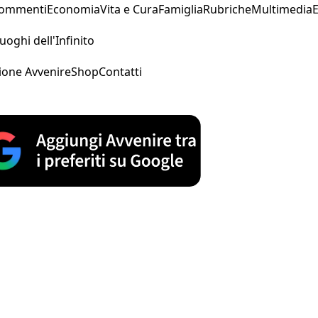
Commenti
Economia
Vita e Cura
Famiglia
Rubriche
Multimedia
uoghi dell'Infinito
ione Avvenire
Shop
Contatti