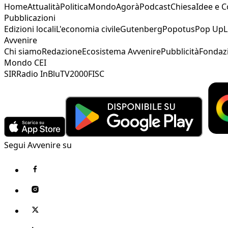
Home
Attualità
Politica
Mondo
Agorà
Podcast
Chiesa
Idee e 
Pubblicazioni
Edizioni locali
L'economia civile
Gutenberg
Popotus
Pop Up
L
Avvenire
Chi siamo
Redazione
Ecosistema Avvenire
Pubblicità
Fondaz
Mondo CEI
SIR
Radio InBlu
TV2000
FISC
Segui Avvenire su