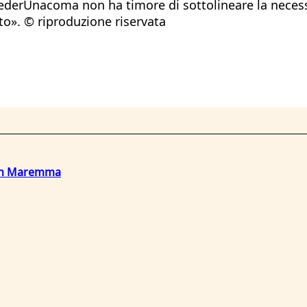
ederUnacoma non ha timore di sottolineare la necess
ento». © riproduzione riservata
o in Maremma