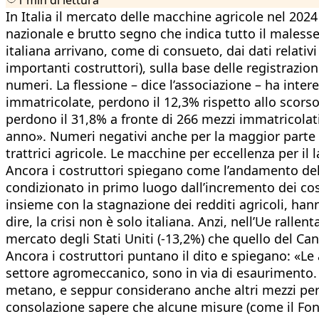
In Italia il mercato delle macchine agricole nel 20
nazionale e brutto segno che indica tutto il malesse
italiana arrivano, come di consueto, dai dati relativ
importanti costruttori), sulla base delle registrazio
numeri. La flessione – dice l’associazione – ha intere
immatricolate, perdono il 12,3% rispetto allo scors
perdono il 31,8% a fronte di 266 mezzi immatricolati, 
anno». Numeri negativi anche per la maggior parte d
trattrici agricole. Le macchine per eccellenza per il 
Ancora i costruttori spiegano come l’andamento del s
condizionato in primo luogo dall’incremento dei costi 
insieme con la stagnazione dei redditi agricoli, h
dire, la crisi non è solo italiana. Anzi, nell’Ue ralle
mercato degli Stati Uniti (-13,2%) che quello del Cana
Ancora i costruttori puntano il dito e spiegano: «Le 
settore agromeccanico, sono in via di esaurimento. I
metano, e seppur considerano anche altri mezzi per
consolazione sapere che alcune misure (come il Fond