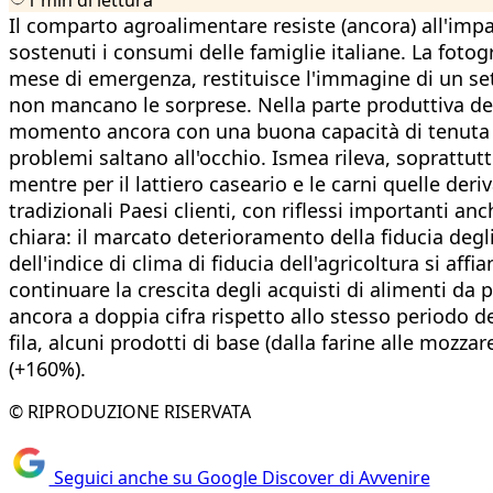
Il comparto agroalimentare resiste (ancora) all'imp
sostenuti i consumi delle famiglie italiane. La foto
mese di emergenza, restituisce l'immagine di un set
non mancano le sorprese. Nella parte produttiva della
momento ancora con una buona capacità di tenuta e i
problemi saltano all'occhio. Ismea rileva, soprattutt
mentre per il lattiero caseario e le carni quelle deri
tradizionali Paesi clienti, con riflessi importanti a
chiara: il marcato deterioramento della fiducia degl
dell'indice di clima di fiducia dell'agricoltura si af
continuare la crescita degli acquisti di alimenti da 
ancora a doppia cifra rispetto allo stesso periodo 
fila, alcuni prodotti di base (dalla farine alle mozzar
(+160%).
© RIPRODUZIONE RISERVATA
Seguici anche su Google Discover di Avvenire