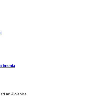
i
cerimonia
ati ad Avvenire