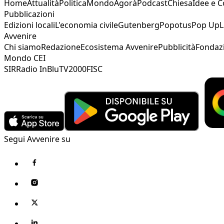
Home
Attualità
Politica
Mondo
Agorà
Podcast
Chiesa
Idee e 
Pubblicazioni
Edizioni locali
L'economia civile
Gutenberg
Popotus
Pop Up
L
Avvenire
Chi siamo
Redazione
Ecosistema Avvenire
Pubblicità
Fondaz
Mondo CEI
SIR
Radio InBlu
TV2000
FISC
Segui Avvenire su