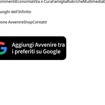
Commenti
Economia
Vita e Cura
Famiglia
Rubriche
Multimedia
uoghi dell'Infinito
ione Avvenire
Shop
Contatti