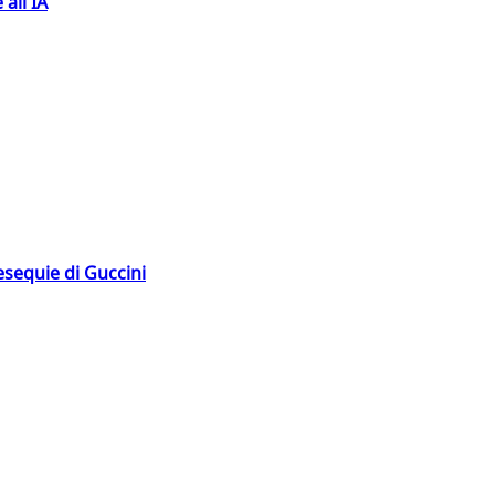
 all'IA
esequie di Guccini