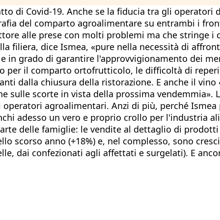
atto di Covid-19. Anche se la fiducia tra gli operato
grafia del comparto agroalimentare su entrambi i front
tore alle prese con molti problemi ma che stringe i d
 filiera, dice Ismea, «pure nella necessità di affront
n grado di garantire l'approvvigionamento dei mercati
o per il comparto ortofrutticolo, le difficoltà di repe
vanti dalla chiusura della ristorazione. E anche il vino
nche sulle scorte in vista della prossima vendemmia». 
i operatori agroalimentari. Anzi di più, perché Ismea 
fianchi adesso un vero e proprio crollo per l'industria 
parte delle famiglie: le vendite al dettaglio di prod
dello scorso anno (+18%) e, nel complesso, sono cresc
elle, dai confezionati agli affettati e surgelati). E an