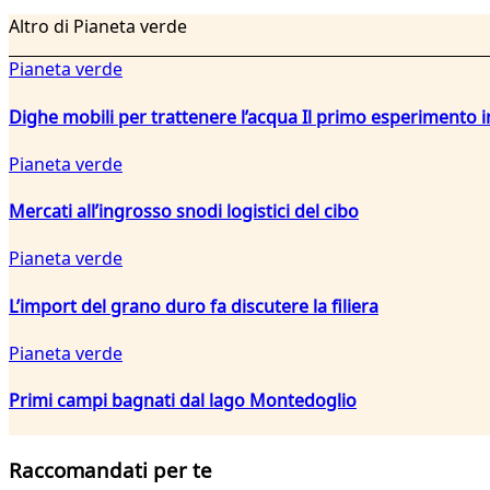
Altro di Pianeta verde
Pianeta verde
Dighe mobili per trattenere l’acqua Il primo esperiment
Pianeta verde
Mercati all’ingrosso snodi logistici del cibo
Pianeta verde
L’import del grano duro fa discutere la filiera
Pianeta verde
Primi campi bagnati dal lago Montedoglio
Raccomandati per te