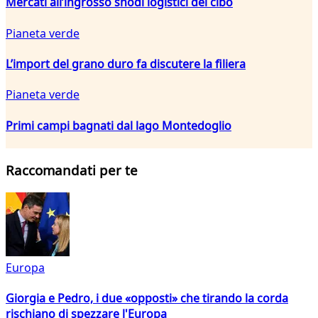
Mercati all’ingrosso snodi logistici del cibo
Pianeta verde
L’import del grano duro fa discutere la filiera
Pianeta verde
Primi campi bagnati dal lago Montedoglio
Raccomandati per te
Europa
Giorgia e Pedro, i due «opposti» che tirando la corda
rischiano di spezzare l'Europa