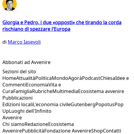
Giorgia e Pedro, i due «opposti» che tirando la corda
rischiano di spezzare l'Europa
di
Marco Iasevoli
Abbonati ad Avvenire
Sezioni del sito
Home
Attualità
Politica
Mondo
Agorà
Podcast
Chiesa
Idee e
Commenti
Economia
Vita e
Cura
Famiglia
Rubriche
Multimedia
Ecosistema avvenire
Pubblicazioni
Edizioni locali
L'economia civile
Gutenberg
Popotus
Pop
Up
Luoghi dell'Infinito
Avvenire
Chi siamo
Redazione
Ecosistema
Avvenire
Pubblicità
Fondazione Avvenire
Shop
Contatti