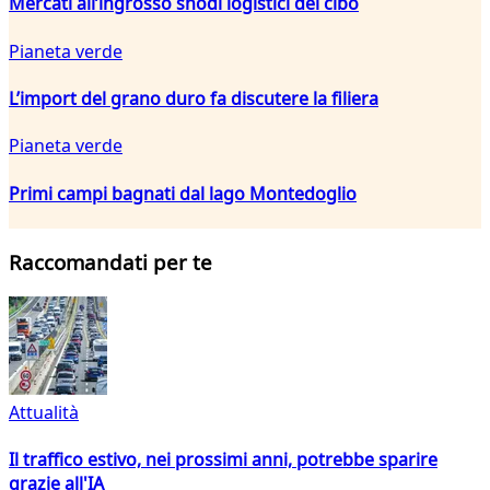
Mercati all’ingrosso snodi logistici del cibo
Pianeta verde
L’import del grano duro fa discutere la filiera
Pianeta verde
Primi campi bagnati dal lago Montedoglio
Raccomandati per te
Attualità
Il traffico estivo, nei prossimi anni, potrebbe sparire
grazie all'IA