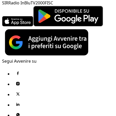
SIR
Radio InBlu
TV2000
FISC
Segui Avvenire su