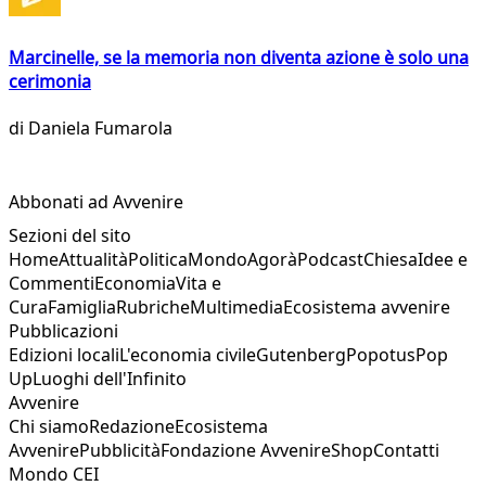
Marcinelle, se la memoria non diventa azione è solo una
cerimonia
di
Daniela Fumarola
Abbonati ad Avvenire
Sezioni del sito
Home
Attualità
Politica
Mondo
Agorà
Podcast
Chiesa
Idee e
Commenti
Economia
Vita e
Cura
Famiglia
Rubriche
Multimedia
Ecosistema avvenire
Pubblicazioni
Edizioni locali
L'economia civile
Gutenberg
Popotus
Pop
Up
Luoghi dell'Infinito
Avvenire
Chi siamo
Redazione
Ecosistema
Avvenire
Pubblicità
Fondazione Avvenire
Shop
Contatti
Mondo CEI