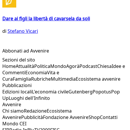
Dare ai figli la libertà di cavarsela da soli
di
Stefano Vicari
Abbonati ad Avvenire
Sezioni del sito
Home
Attualità
Politica
Mondo
Agorà
Podcast
Chiesa
Idee e
Commenti
Economia
Vita e
Cura
Famiglia
Rubriche
Multimedia
Ecosistema avvenire
Pubblicazioni
Edizioni locali
L'economia civile
Gutenberg
Popotus
Pop
Up
Luoghi dell'Infinito
Avvenire
Chi siamo
Redazione
Ecosistema
Avvenire
Pubblicità
Fondazione Avvenire
Shop
Contatti
Mondo CEI
SIR
Radio InBlu
TV2000
FISC