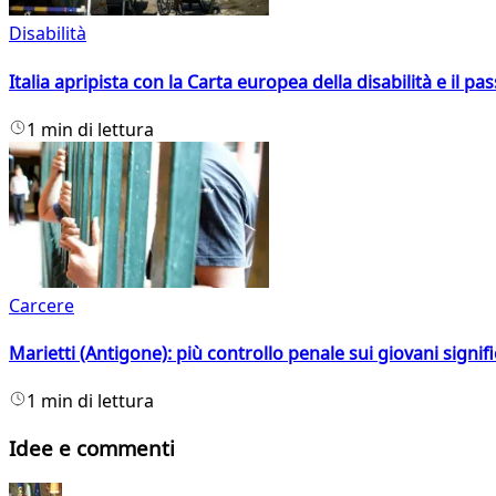
Disabilità
Italia apripista con la Carta europea della disabilità e il pa
1 min di lettura
Carcere
Marietti (Antigone): più controllo penale sui giovani signif
1 min di lettura
Idee e commenti