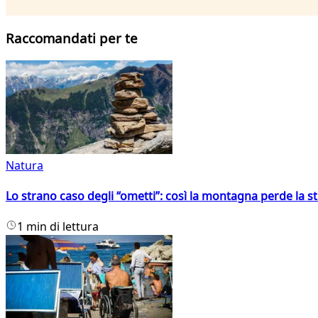
Raccomandati per te
Natura
Lo strano caso degli “ometti”: così la montagna perde la s
1 min di lettura