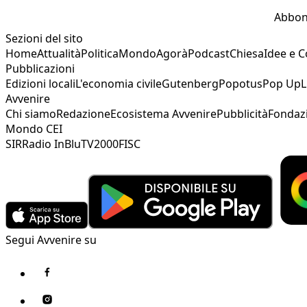
Abbon
Sezioni del sito
Home
Attualità
Politica
Mondo
Agorà
Podcast
Chiesa
Idee e 
Pubblicazioni
Edizioni locali
L'economia civile
Gutenberg
Popotus
Pop Up
L
Avvenire
Chi siamo
Redazione
Ecosistema Avvenire
Pubblicità
Fondaz
Mondo CEI
SIR
Radio InBlu
TV2000
FISC
Segui Avvenire su