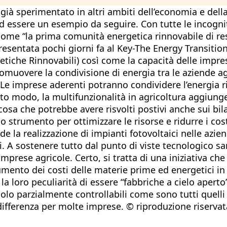
à sperimentato in altri ambiti dell’economia e della 
 ad essere un esempio da seguire. Con tutte le incogn
ome “la prima comunità energetica rinnovabile di res
presentata pochi giorni fa al Key-The Energy Transition
tiche Rinnovabili) così come la capacità delle impres
romuovere la condivisione di energia tra le aziende a
Le imprese aderenti potranno condividere l’energia r
o modo, la multifunzionalità in agricoltura aggiunge s
cosa che potrebbe avere risvolti postivi anche sui bil
 strumento per ottimizzare le risorse e ridurre i cost
e la realizzazione di impianti fotovoltaici nelle azien
i. A sostenere tutto dal punto di viste tecnologico sar
 imprese agricole. Certo, si tratta di una iniziativa 
aumento dei costi delle materie prime ed energetici in
 la loro peculiarità di essere “fabbriche a cielo aperto
 solo parzialmente controllabili come sono tutti quell
differenza per molte imprese. © riproduzione riservat