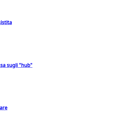
istita
sa sugli "hub"
eare