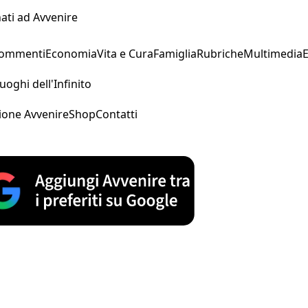
ati ad Avvenire
Commenti
Economia
Vita e Cura
Famiglia
Rubriche
Multimedia
uoghi dell'Infinito
ione Avvenire
Shop
Contatti