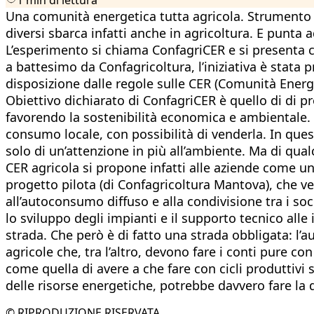
Una comunità energetica tutta agricola. Strumento gi
diversi sbarca infatti anche in agricoltura. E punta
L’esperimento si chiama ConfagriCER e si presenta c
a battesimo da Confagricoltura, l’iniziativa è stata 
disposizione dalle regole sulle CER (Comunità Energe
Obiettivo dichiarato di ConfagriCER è quello di di p
favorendo la sostenibilità economica e ambientale. 
consumo locale, con possibilità di venderla. In quest
solo di un’attenzione in più all’ambiente. Ma di qual
CER agricola si propone infatti alle aziende come uno
progetto pilota (di Confagricoltura Mantova), che ved
all’autoconsumo diffuso e alla condivisione tra i soc
lo sviluppo degli impianti e il supporto tecnico alle
strada. Che però è di fatto una strada obbligata: l’
agricole che, tra l’altro, devono fare i conti pure con
come quella di avere a che fare con cicli produttivi
delle risorse energetiche, potrebbe davvero fare la 
© RIPRODUZIONE RISERVATA