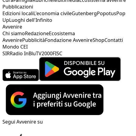
Pubblicazioni
Edizioni locali
L'economia civile
Gutenberg
Popotus
Pop
Up
Luoghi dell'Infinito
Avvenire
Chi siamo
Redazione
Ecosistema
Avvenire
Pubblicità
Fondazione Avvenire
Shop
Contatti
Mondo CEI
SIR
Radio InBlu
TV2000
FISC
Segui Avvenire su