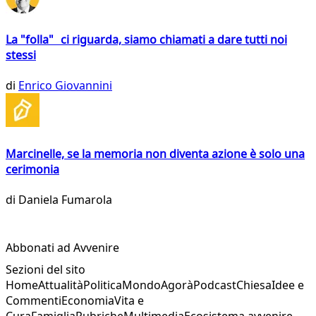
La "folla" ci riguarda, siamo chiamati a dare tutti noi
stessi
di
Enrico Giovannini
Marcinelle, se la memoria non diventa azione è solo una
cerimonia
di
Daniela Fumarola
Abbonati ad Avvenire
Sezioni del sito
Home
Attualità
Politica
Mondo
Agorà
Podcast
Chiesa
Idee e
Commenti
Economia
Vita e
Cura
Famiglia
Rubriche
Multimedia
Ecosistema avvenire