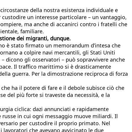
 circostanze della nostra esistenza individuale e
er custodire un interesse particolare – un vantaggio,
ompiere, ma anche di accanirci contro i fratelli che
ientale, familiare.
stione dei migranti, dunque.
ugno è stato firmato un memorandum d’intesa che
tornano a colpire navi mercantili, gli Stati Uniti
ua – dicono gli osservatori – può sopravvivere anche
pace. Il traffico marittimo si è drasticamente
 della guerra. Per la dimostrazione reciproca di forza
 che ha il potere di fare e il debole subisce ciò che
 del più forte si traveste da necessità, e la
rgia ciclica: dazi annunciati e rapidamente
 russe in cui ogni messaggio muove miliardi. Il
vversario per custodire il proprio primato. Nel
e i lavoratori che avevano avvicinato le due