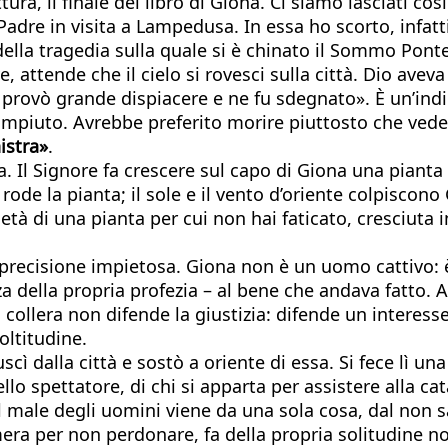
tura, il finale del libro di Giona. Ci siamo lasciati c
adre in visita a Lampedusa. In essa ho scorto, infatt
della tragedia sulla quale si è chinato il Sommo Ponte
e, attende che il cielo si rovesci sulla città. Dio avev
e provò grande dispiacere e ne fu sdegnato». È un’ind
ompiuto. Avrebbe preferito morire piuttosto che veder
istra»
.
 Il Signore fa crescere sul capo di Giona una pianta d
rode la pianta; il sole e il vento d’oriente colpiscono
ietà di una pianta per cui non hai faticato, cresciuta 
precisione impietosa. Giona non è un uomo cattivo: 
za della propria profezia – al bene che andava fatto.
ollera non difende la giustizia: difende un interesse
oltitudine.
ì dalla città e sostò a oriente di essa. Si fece lì una
lo spettatore, di chi si apparta per assistere alla cat
il male degli uomini viene da una sola cosa, dal non s
mera per non perdonare, fa della propria solitudine n