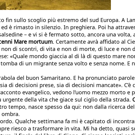
o fin sullo scoglio più estremo del sud Europa. A La
d è rimasto in silenzio. In preghiera. Poi ha attraver
salsedine – e vi si è fermato sotto, ancora una volta,
decenni Mare mortuum
. Certamente avrà affidato al Cie
 e non di scontri, di vita e non di morte, di luce e no
avese: «Quale mondo giaccia al di là di questo mare non
a tomba di un migrante senza volto e senza nome. E no
parabola del buon Samaritano. E ha pronunciato parole
a di decisioni prese, sia di decisioni mancate». C’è c
nel racconto evangelico, vedono l’uomo mezzo morto e 
rgente della vita che giace sul ciglio della strada.
C
o tempo, nasce spesso da qui: non dalla ricerca del
a ombra.
cordo. Qualche settimana fa mi è capitato di incontr
mpre riesco a trasformare in vita. Mi ha detto, quasi