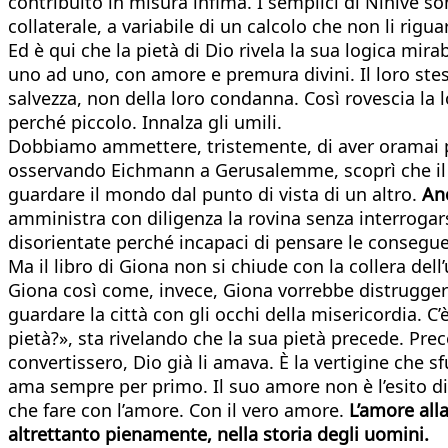
contribuito in misura infima. I semplici di Ninive s
collaterale, a variabile di un calcolo che non li rigua
Ed è qui che la pietà di Dio rivela la sua logica mira
uno ad uno, con amore e premura divini. Il loro stess
salvezza, non della loro condanna. Così rovescia la lo
perché piccolo. Innalza gli umili.
Dobbiamo ammettere, tristemente, di aver oramai pe
osservando Eichmann a Gerusalemme, scoprì che il ma
guardare il mondo dal punto di vista di un altro.
An
amministra con diligenza la rovina senza interrogar
disorientate perché incapaci di pensare le conseguenze
Ma il libro di Giona non si chiude con la collera de
Giona così come, invece, Giona vorrebbe distruggere 
guardare la città con gli occhi della misericordia.
pietà?», sta rivelando che la sua pietà precede. Prec
convertissero, Dio già li amava. È la vertigine che 
ama sempre per primo. Il suo amore non è l’esito di
che fare con l’amore. Con il vero amore.
L’amore all
altrettanto pienamente, nella storia degli uomini.