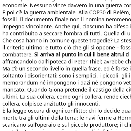
economie. Nessuno vince davvero in una guerra comm
E poi c’è la guerra ambientale. Alla COP30 di Belém
fossili. Il documento finale non li nomina nemmeno. 
impegno vincolante. Anche qui, ciascuno ha difeso il
ha contribuito a seccare l’ombra di tutti. Quella di 
Che cosa hanno in comune queste tragedie? La stessa
il criterio ultimo; e tutto ciò che gli si oppone – 
combattere.
Si arriva al punto in cui il bene altrui c
affrancandolo dall’ipoteca di Peter Thiel) avrebbe c
Ma c’è un secondo livello in quella frase, ed è forse
soltanto i disorientati: sono i semplici, i piccoli, g
memorandum né impongono i dazi né pongono veti alle
mancato. Quando Giona pretende il castigo della città
ultimi. La sua collera, come ogni collera, rende ciec
collera, colpisce anzitutto gli innocenti.
È la legge oscura di ogni conflitto: chi lo decide qu
morte tra gli ultimi della terra; le navi ferme a Hor
scaricano sull’operaio e sul piccolo produttore; il