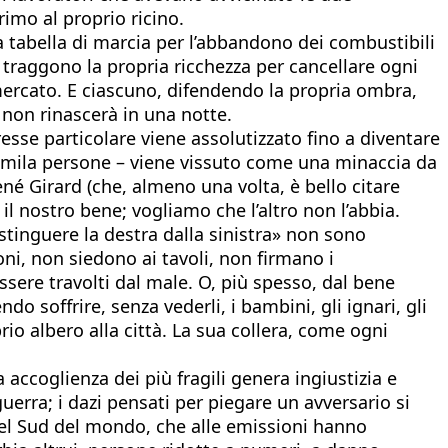
mo al proprio ricino.
 tabella di marcia per l’abbandono dei combustibili
e traggono la propria ricchezza per cancellare ogni
 mercato. E ciascuno, difendendo la propria ombra,
 non rinascerà in una notte.
sse particolare viene assolutizzato fino a diventare
entimila persone – viene vissuto come una minaccia da
ené Girard (che, almeno una volta, è bello citare
il nostro bene; vogliamo che l’altro non l’abbia.
istinguere la destra dalla sinistra» non sono
oni, non siedono ai tavoli, non firmano i
ere travolti dal male. O, più spesso, dal bene
 soffrire, senza vederli, i bambini, gli ignari, gli
rio albero alla città. La sua collera, come ogni
 accoglienza dei più fragili genera ingiustizia e
guerra; i dazi pensati per piegare un avversario si
 del Sud del mondo, che alle emissioni hanno