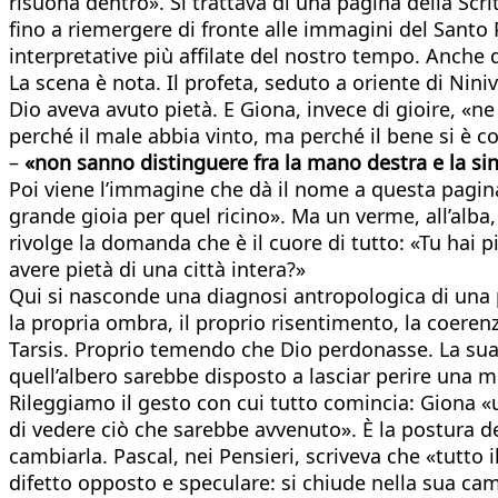
risuona dentro». Si trattava di una pagina della Scrit
fino a riemergere di fronte alle immagini del Santo P
interpretative più affilate del nostro tempo. Anche 
La scena è nota. Il profeta, seduto a oriente di Niniv
Dio aveva avuto pietà. E Giona, invece di gioire, «n
perché il male abbia vinto, ma perché il bene si è c
–
«non sanno distinguere fra la mano destra e la sin
Poi viene l’immagine che dà il nome a questa pagina.
grande gioia per quel ricino». Ma un verme, all’alba, 
rivolge la domanda che è il cuore di tutto: «Tu hai p
avere pietà di una città intera?»
Qui si nasconde una diagnosi antropologica di una 
la propria ombra, il proprio risentimento, la coeren
Tarsis. Proprio temendo che Dio perdonasse. La sua c
quell’albero sarebbe disposto a lasciar perire una m
Rileggiamo il gesto con cui tutto comincia: Giona «usc
di vedere ciò che sarebbe avvenuto». È la postura del
cambiarla. Pascal, nei Pensieri, scriveva che «tutto 
difetto opposto e speculare: si chiude nella sua ca