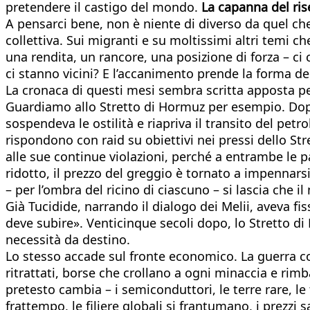
pretendere il castigo del mondo.
La capanna del ris
A pensarci bene, non è niente di diverso da quel che
collettiva. Sui migranti e su moltissimi altri temi c
una rendita, un rancore, una posizione di forza – ci
ci stanno vicini? E l’accanimento prende la forma del
La cronaca di questi mesi sembra scritta apposta per
Guardiamo allo Stretto di Hormuz per esempio. Dopo
sospendeva le ostilità e riapriva il transito del petro
rispondono con raid su obiettivi nei pressi dello Str
alle sue continue violazioni, perché a entrambe le p
ridotto, il prezzo del greggio è tornato a impennarsi 
– per l’ombra del ricino di ciascuno – si lascia che i
Già Tucidide, narrando il dialogo dei Melii, aveva fiss
deve subire». Venticinque secoli dopo, lo Stretto di 
necessità da destino.
Lo stesso accade sul fronte economico. La guerra c
ritrattati, borse che crollano a ogni minaccia e ri
pretesto cambia – i semiconduttori, le terre rare, le 
frattempo, le filiere globali si frantumano, i prezzi