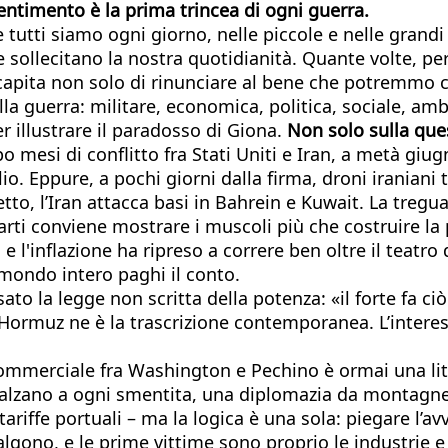
entimento è la prima trincea di ogni guerra.
 tutti siamo ogni giorno, nelle piccole e nelle grandi
he sollecitano la nostra quotidianità. Quante volte, p
 capita non solo di rinunciare al bene che potremmo c
la guerra: militare, economica, politica, sociale, amb
 illustrare il paradosso di Giona.
Non solo sulla que
 mesi di conflitto fra Stati Uniti e Iran, a metà gi
lio. Eppure, a pochi giorni dalla firma, droni iraniani 
etto, l’Iran attacca basi in Bahrein e Kuwait. La treg
arti conviene mostrare i muscoli più che costruire la 
e l'inflazione ha ripreso a correre ben oltre il teatro
l mondo intero paghi il conto.
ato la legge non scritta della potenza: «il forte fa ciò
Hormuz ne è la trascrizione contemporanea. L’interesse
ommerciale fra Washington e Pechino è ormai una litu
mbalzano a ogni smentita, una diplomazia da montagne
tariffe portuali – ma la logica è una sola: piegare l’a
 salgono, e le prime vittime sono proprio le industrie 