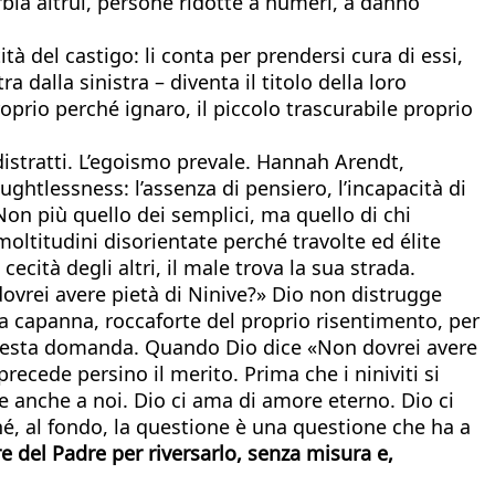
rbia altrui, persone ridotte a numeri, a danno
tà del castigo: li conta per prendersi cura di essi,
dalla sinistra – diventa il titolo della loro
proprio perché ignaro, il piccolo trascurabile proprio
istratti. L’egoismo prevale. Hannah Arendt,
tlessness: l’assenza di pensiero, l’incapacità di
on più quello dei semplici, ma quello di chi
ltitudini disorientate perché travolte ed élite
ecità degli altri, il male trova la sua strada.
dovrei avere pietà di Ninive?» Dio non distrugge
la capanna, roccaforte del proprio risentimento, per
i questa domanda. Quando Dio dice «Non dovrei avere
recede persino il merito. Prima che i niniviti si
e anche a noi. Dio ci ama di amore eterno. Dio ci
hé, al fondo, la questione è una questione che ha a
e del Padre per riversarlo, senza misura e,