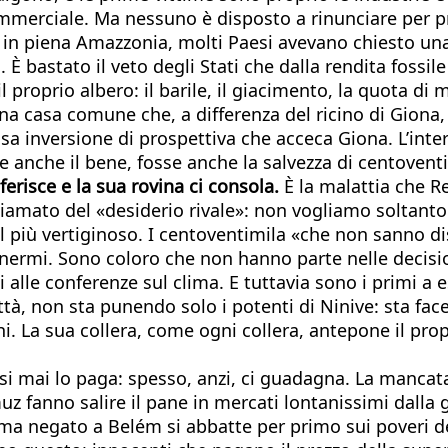
erciale. Ma nessuno è disposto a rinunciare per pri
, in piena Amazzonia, molti Paesi avevano chiesto una
È bastato il veto degli Stati che dalla rendita fossil
 proprio albero: il barile, il giacimento, la quota di
una casa comune che, a differenza del ricino di Giona,
 inversione di prospettiva che acceca Giona. L’intere
fosse anche il bene, fosse anche la salvezza di centov
i ferisce e la sua rovina ci consola.
È la malattia che R
hiamato del «desiderio rivale»: non vogliamo soltanto 
 il più vertiginoso. I centoventimila «che non sanno d
li inermi. Sono coloro che non hanno parte nelle decisi
 conferenze sul clima. E tuttavia sono i primi a ess
, non sta punendo solo i potenti di Ninive: sta facendo
hi. La sua collera, come ogni collera, antepone il prop
asi mai lo paga: spesso, anzi, ci guadagna. La mancata
muz fanno salire il pane in mercati lontanissimi dalla 
 clima negato a Belém si abbatte per primo sui poveri