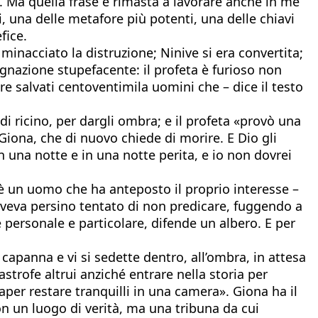
osì. Ma quella frase è rimasta a lavorare anche in me
i, una delle metafore più potenti, una delle chiavi
fice.
a minacciato la distruzione; Ninive si era convertita;
ignazione stupefacente: il profeta è furioso non
e salvati centoventimila uomini che – dice il testo
i ricino, per dargli ombra; e il profeta «provò una
 Giona, che di nuovo chiede di morire. E Dio gli
in una notte e in una notte perita, e io non dovrei
è un uomo che ha anteposto il proprio interesse –
 Aveva persino tentato di non predicare, fuggendo a
 personale e particolare, difende un albero. E per
 capanna e vi si sedette dentro, all’ombra, in attesa
astrofe altrui anziché entrare nella storia per
aper restare tranquilli in una camera». Giona ha il
on un luogo di verità, ma una tribuna da cui