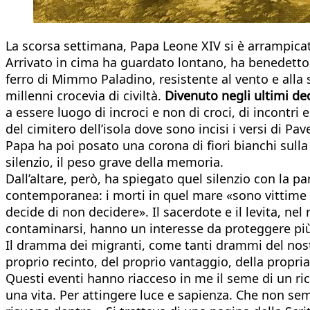
La scorsa settimana, Papa Leone XIV si è arrampicat
Arrivato in cima ha guardato lontano, ha benedetto e
ferro di Mimmo Paladino, resistente al vento e alla 
millenni crocevia di civiltà.
Divenuto negli ultimi 
a essere luogo di incroci e non di croci, di incontri
del cimitero dell’isola dove sono incisi i versi di P
Papa ha poi posato una corona di fiori bianchi sull
silenzio, il peso grave della memoria.
Dall’altare, però, ha spiegato quel silenzio con la 
contemporanea: i morti in quel mare «sono vittime si
decide di non decidere». Il sacerdote e il levita, 
contaminarsi, hanno un interesse da proteggere più u
Il dramma dei migranti, come tanti drammi del nostr
proprio recinto, del proprio vantaggio, della propri
Questi eventi hanno riacceso in me il seme di un ri
una vita. Per attingere luce e sapienza. Che non se