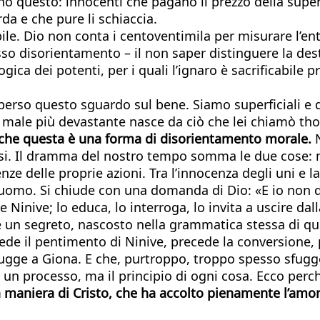
ono questo: innocenti che pagano il prezzo della supe
rda e che pure li schiaccia.
bile. Dio non conta i centoventimila per misurare l’enti
o disorientamento – il non saper distinguere la destra 
gica dei potenti, per i quali l’ignaro è sacrificabile 
rso questo sguardo sul bene. Siamo superficiali e d
le più devastante nasce da ciò che lei chiamò though
che questa è una forma di disorientamento morale.
N
si. Il dramma del nostro tempo somma le due cose: mo
 delle proprie azioni. Tra l’innocenza degli uni e la c
ll’uomo. Si chiude con una domanda di Dio: «E io non 
Ninive; lo educa, lo interroga, lo invita a uscire dal
 C’è un segreto, nascosto nella grammatica stessa d
ede il pentimento di Ninive, precede la conversione, p
sfugge a Giona. E che, purtroppo, troppo spesso sfugg
 un processo, ma il principio di ogni cosa. Ecco perc
a maniera di Cristo, che ha accolto pienamente l’amor