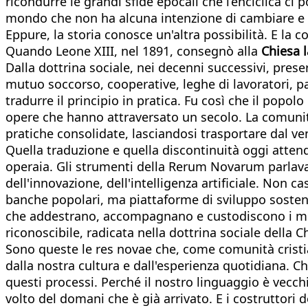
ricondurre le grandi sfide epocali che l’enciclica c
mondo che non ha alcuna intenzione di cambiare e c
Eppure, la storia conosce un'altra possibilità. E la 
Quando Leone XIII, nel 1891, consegnò alla
Chiesa 
Dalla dottrina sociale, nei decenni successivi, prese
mutuo soccorso, cooperative, leghe di lavoratori, pat
tradurre il principio in pratica. Fu così che il popol
opere che hanno attraversato un secolo. La comunità
pratiche consolidate, lasciandosi trasportare dal ven
Quella traduzione e quella discontinuità oggi attend
operaia. Gli strumenti della Rerum Novarum parlavan
dell'innovazione, dell'intelligenza artificiale. Non
banche popolari, ma piattaforme di sviluppo sosteni
che addestrano, accompagnano e custodiscono i model
riconoscibile, radicata nella dottrina sociale della Ch
Sono queste le res novae che, come comunità cristia
dalla nostra cultura e dall'esperienza quotidiana. 
questi processi. Perché il nostro linguaggio è vecc
volto del domani che è già arrivato. E i costruttori 