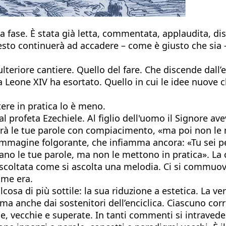
fase. È stata già letta, commentata, applaudita, disc
sto continuerà ad accadere – come è giusto che sia –
lteriore cantiere. Quello del fare. Che discende dall’es
 Leone XIV ha esortato. Quello in cui le idee nuove c
ere in pratica lo è meno.
 al profeta Ezechiele. Al figlio dell'uomo il Signore av
terà le tue parole con compiacimento, «ma poi non le 
'immagine folgorante, che infiamma ancora: «Tu sei p
o le tue parole, ma non le mettono in pratica». La ca
e ascoltata come si ascolta una melodia. Ci si commuo
ome era.
lcosa di più sottile: la sua riduzione a estetica. La v
 ma anche dai sostenitori dell’enciclica. Ciascuno corre
ie, vecchie e superate. In tanti commenti si intravede 