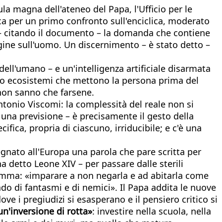
aula magna dell'ateneo del Papa, l'Ufficio per le
nica per un primo confronto sull'enciclica, moderato
o – citando il documento – la domanda che contiene
agine sull'uomo. Un discernimento – è stato detto –
ell'umano – e un'intelligenza artificiale disarmata
endo ecosistemi che mettono la persona prima del
o non sanno che farsene.
Antonio Viscomi: la complessità del reale non si
n una previsione – è precisamente il gesto della
fica, propria di ciascuno, irriducibile; e c'è una
egnato all'Europa una parola che pare scritta per
ha detto Leone XIV – per passare dalle sterili
ramma: «imparare a non negarla e ad abitarla come
do di fantasmi e di nemici». Il Papa addita le nuove
e i pregiudizi si esasperano e il pensiero critico si
un'inversione di rotta»
: investire nella scuola, nella