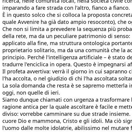
ricerca, nelle comunità locali, nella società civile 
imparando a fare strada con l'altro, fianco a fianco.
È in questo solco che si colloca la proposta concre
quale Avvenire ha già dato ampio resoconto), che oggi
Che non si limita a prevedere la sequenza più proba
della rete, ma da un peculiare patrimonio di senso: q
applicato alla fine, ma struttura ontologica portante
proprietario solitario, ma da una comunità che la acco
principio. Perché l'intelligenza artificiale – è stato d
tradurre l'enciclica in opera. Questo è impegnarsi 
Il profeta avvertiva: verrà il giorno in cui sapranno
l'ha accolta, o nel giudizio di chi l'ha ascoltata so
La sola domanda che resta è se sapremo metterla in p
oggi, non quelle di ieri.
Siamo dunque chiamati con urgenza a trasformare le 
ragione antica per la quale ascoltare è facile e metter
diviso: vorrebbe camminare su due strade insieme. Qu
cuore Dio e mammona, Cristo e gli idoli. Ma ciò si
l'uomo dalle molte idolatrie, abilissimo nel mutare fo