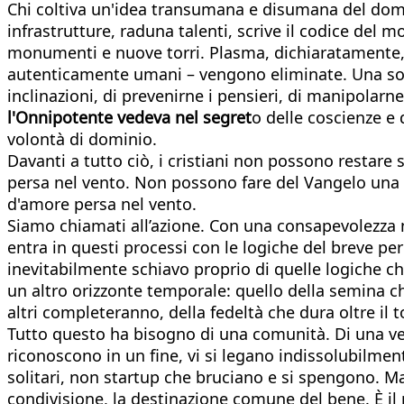
Chi coltiva un'idea transumana e disumana del doman
infrastrutture, raduna talenti, scrive il codice del
monumenti e nuove torri. Plasma, dichiaratamente, un
autenticamente umani – vengono eliminate. Una soci
inclinazioni, di prevenirne i pensieri, di manipolarne
l'Onnipotente vedeva nel segret
o delle coscienze e 
volontà di dominio.
Davanti a tutto ciò, i cristiani non possono restar
persa nel vento. Non possono fare del Vangelo una 
d'amore persa nel vento.
Siamo chiamati all’azione. Con una consapevolezza ne
entra in questi processi con le logiche del breve pe
inevitabilmente schiavo proprio di quelle logiche ch
un altro orizzonte temporale: quello della semina c
altri completeranno, della fedeltà che dura oltre il 
Tutto questo ha bisogno di una comunità. Di una v
riconoscono in un fine, vi si legano indissolubilme
solitari, non startup che bruciano e si spengono. M
condivisione, la destinazione comune del bene. È il