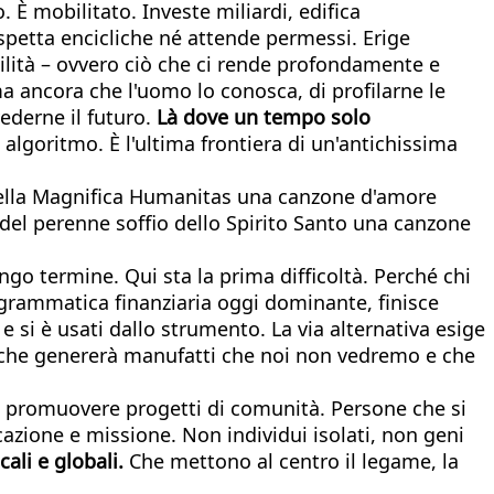
È mobilitato. Investe miliardi, edifica
aspetta encicliche né attende permessi. Erige
gilità – ovvero ciò che ci rende profondamente e
 ancora che l'uomo lo conosca, di profilarne le
vederne il futuro.
Là dove un tempo solo
n algoritmo. È l'ultima frontiera di un'antichissima
e della Magnifica Humanitas una canzone d'amore
el perenne soffio dello Spirito Santo una canzone
go termine. Qui sta la prima difficoltà. Perché chi
a grammatica finanziaria oggi dominante, finisce
 si è usati dallo strumento. La via alternativa esige
te che genererà manufatti che noi non vedremo e che
 promuovere progetti di comunità. Persone che si
zione e missione. Non individui isolati, non geni
ali e globali.
Che mettono al centro il legame, la