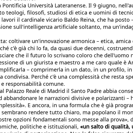
la Pontificia Università Lateranense. Il 9 giugno, nell'
o teologi, filosofi, studiosi di etica e uomini di tec
 lavori il cardinale vicario Baldo Reina, che ha post
ione sull'intelligenza artificiale soltanto, ma un'ind
a: coltivare un'innovazione armonica – etica, amica d
erché c'è già chi lo fa, da quasi due decenni, costru
lasciare che il futuro lo scrivano coloro che dell'uom
iflessione di un giurista e maestro a me caro quale è 
mplificarla – comprimerla in un dato, in un profilo, i
a condivisa. Perché c'è una complessità che resta speci
e e responsabilità comune.
dal Palazzo Reale di Madrid il Santo Padre abbia cons
ad abbandonare le narrazioni divisive e polarizzanti – 
mplessità». E ancora, in una formula che è già prog
he sembrano rendere tutto chiaro, ma popolano il mon
ostre opzioni fondamentali sono messe alla prova», dov
omiche, politiche e istituzionali,
«un salto di qualità, 