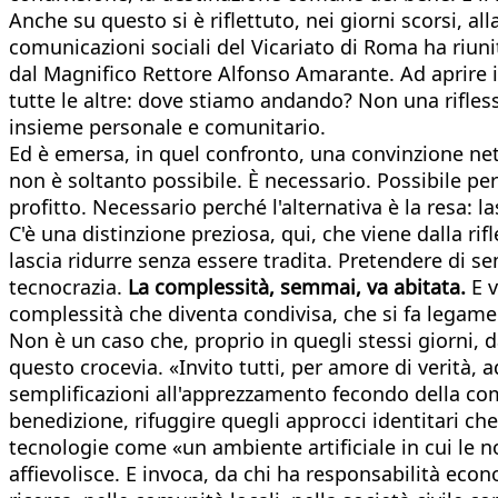
Anche su questo si è riflettuto, nei giorni scorsi, al
comunicazioni sociali del Vicariato di Roma ha riunit
dal Magnifico Rettore Alfonso Amarante. Ad aprire i
tutte le altre: dove stiamo andando? Non una rifless
insieme personale e comunitario.
Ed è emersa, in quel confronto, una convinzione nett
non è soltanto possibile. È necessario. Possibile p
profitto. Necessario perché l'alternativa è la resa: 
C'è una distinzione preziosa, qui, che viene dalla r
lascia ridurre senza essere tradita. Pretendere di se
tecnocrazia.
La complessità, semmai, va abitata.
E v
complessità che diventa condivisa, che si fa legam
Non è un caso che, proprio in quegli stessi giorni, 
questo crocevia. «Invito tutti, per amore di verità, 
semplificazioni all'apprezzamento fecondo della co
benedizione, rifuggire quegli approcci identitari c
tecnologie come «un ambiente artificiale in cui le n
affievolisce. E invoca, da chi ha responsabilità econ