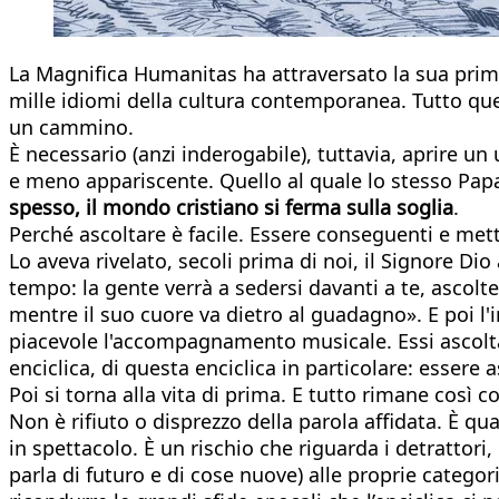
La Magnifica Humanitas ha attraversato la sua prima 
mille idiomi della cultura contemporanea. Tutto que
un cammino.
È necessario (anzi inderogabile), tuttavia, aprire un u
e meno appariscente. Quello al quale lo stesso Papa
spesso, il mondo cristiano si ferma sulla soglia
.
Perché ascoltare è facile. Essere conseguenti e mett
Lo aveva rivelato, secoli prima di noi, il Signore Dio
tempo: la gente verrà a sedersi davanti a te, ascol
mentre il suo cuore va dietro al guadagno». E poi l
piacevole l'accompagnamento musicale. Essi ascoltan
enciclica, di questa enciclica in particolare: esser
Poi si torna alla vita di prima. E tutto rimane così c
Non è rifiuto o disprezzo della parola affidata. È qua
in spettacolo. È un rischio che riguarda i detrattori,
parla di futuro e di cose nuove) alle proprie categor