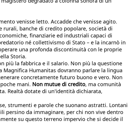
È il magistero degradato a colonna sonora di un
.
mento venisse letto. Accadde che venisse agito.
e rurali, banche di credito popolare, società di
conomiche, finanziarie ed industriali capaci di
predatorio né collettivismo di Stato – e la incarnò in
 operare una profonda discontinuità con le proprie
ella Storia.
 più la fabbrica e il salario. Non più la questione
lla Magnifica Humanitas dovranno parlare la lingua
 di generare concretamente futuro buono e vero. Non
n poche mani.
Non mutue di credito
, ma comunità
. Realtà dotate di un'identità dichiarata,
se, strumenti e parole che suonano astratti. Lontani
cili persino da immaginare, per chi non vive dentro
tamente su questo terreno impervio che si decide il