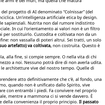
delle armi e dei muri, ma quella che matura
 del progetto di AI denominato “Colnissar” (del
clica. Un'intelligenza artificiale etica by design.
e sapienziali. Nutrita non dal rumore indistinto
ale. In cui l'orientamento ai valori non è un filtro
i per sostituirlo. Custodita e coltivata non da un
ne: non vassalla di poteri altrui. Sei tratti, un solo
uo artefatto) va coltivata,
non costruita. Questo è
a, alla fine, si compie sempre. O nella vita di chi
 mezzo a noi. Nessuno potrà dire di non averla udita.
le architetture vive del nostro tempo. Quelle di
prendere atto definitivamente che c'è, al fondo, una
uomo, quando non è unificato dallo Spirito, vive
re con entrambi i piedi. Fa convivere nel proprio
rmale, mentre a mammona ci si vende davvero. È
e della convenienza il proprio principio.
Il passato