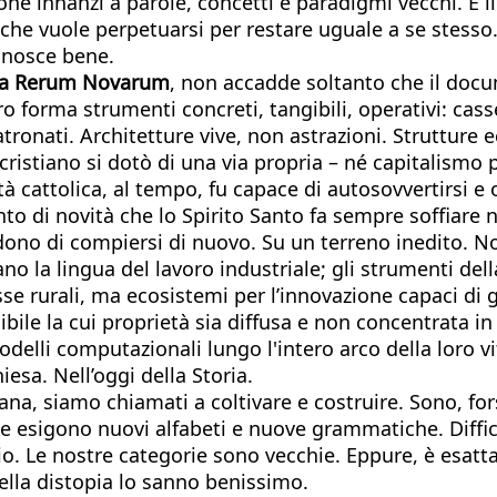
i pone innanzi a parole, concetti e paradigmi vecchi. 
he vuole perpetuarsi per restare uguale a se stesso
conosce bene.
la Rerum Novarum
, non accadde soltanto che il docu
ro forma strumenti concreti, tangibili, operativi: cass
ronati. Architetture vive, non astrazioni. Strutture e
o cristiano si dotò di una via propria – né capitalismo 
 cattolica, al tempo, fu capace di autosovvertirsi e
to di novità che lo Spirito Santo fa sempre soffiare n
ono di compiersi di nuovo. Su un terreno inedito. Non
o la lingua del lavoro industriale; gli strumenti de
 casse rurali, ma ecosistemi per l’innovazione capaci
bile la cui proprietà sia diffusa e non concentrata i
li computazionali lungo l'intero arco della loro vita
iesa. Nell’oggi della Storia.
na, siamo chiamati a coltivare e costruire. Sono, for
Che esigono nuovi alfabeti e nuove grammatiche. Diffi
hio. Le nostre categorie sono vecchie. Eppure, è esat
della distopia lo sanno benissimo.