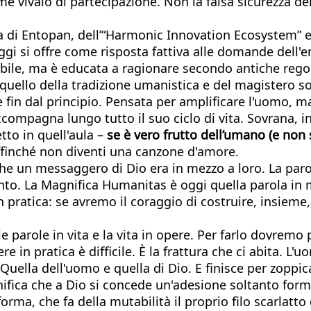
come vivaio di partecipazione. Non la falsa sicurezza 
ta di Entopan, dell’“Harmonic Innovation Ecosystem” e
 si offre come risposta fattiva alle domande dell'enci
bile, ma è educata a ragionare secondo antiche regol
uello della tradizione umanistica e del magistero soci
 fin dal principio. Pensata per amplificare l'uomo, ma
mpagna lungo tutto il suo ciclo di vita. Sovrana, infi
etto in quell'aula –
se è vero frutto dell’umano (e non s
affinché non diventi una canzone d'amore.
 che un messaggero di Dio era in mezzo a loro. La parol
ltanto. La Magnifica Humanitas è oggi quella parola in
ratica: se avremo il coraggio di costruire, insieme, 
parole in vita e la vita in opere. Per farlo dovremo 
e in pratica è difficile. È la frattura che ci abita. L'
ella dell'uomo e quella di Dio. E finisce per zoppica
gnifica che a Dio si concede un'adesione soltanto fo
rma, che fa della mutabilità il proprio filo scarlatto 