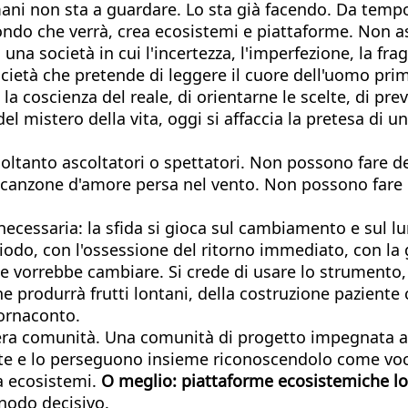
i non sta a guardare. Lo sta già facendo. Da tempo. 
 mondo che verrà, crea ecosistemi e piattaforme. Non 
a società in cui l'incertezza, l'imperfezione, la fra
età che pretende di leggere il cuore dell'uomo prima
 la coscienza del reale, di orientarne le scelte, di pre
del mistero della vita, oggi si affaccia la pretesa di u
e soltanto ascoltatori o spettatori. Non possono far
canzone d'amore persa nel vento. Non possono fare d
cessaria: la sfida si gioca sul cambiamento e sul lun
riodo, con l'ossessione del ritorno immediato, con l
e vorrebbe cambiare. Si crede di usare lo strumento, e
he produrrà frutti lontani, della costruzione pazien
tornaconto.
era comunità. Una comunità di progetto impegnata a
nte e lo perseguono insieme riconoscendolo come voca
a ecosistemi.
O meglio: piattaforme ecosistemiche loc
 nodo decisivo.