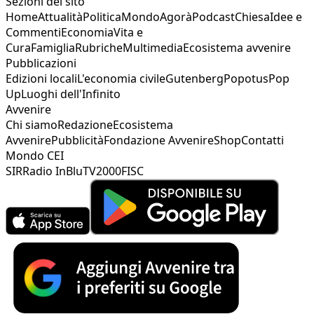
Sezioni del sito
Home
Attualità
Politica
Mondo
Agorà
Podcast
Chiesa
Idee e
Commenti
Economia
Vita e
Cura
Famiglia
Rubriche
Multimedia
Ecosistema avvenire
Pubblicazioni
Edizioni locali
L'economia civile
Gutenberg
Popotus
Pop
Up
Luoghi dell'Infinito
Avvenire
Chi siamo
Redazione
Ecosistema
Avvenire
Pubblicità
Fondazione Avvenire
Shop
Contatti
Mondo CEI
SIR
Radio InBlu
TV2000
FISC