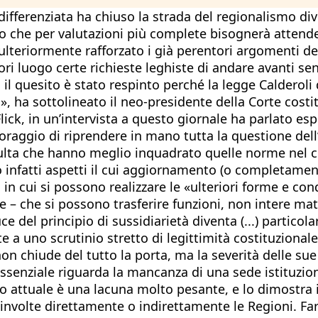
ifferenziata ha chiuso la strada del regionalismo divi
 che per valutazioni più complete bisognerà attender
a ulteriormente rafforzato i già perentori argomenti
ori luogo certe richieste leghiste di andare avanti s
l quesito è stato respinto perché la legge Calderoli d
, ha sottolineato il neo-presidente della Corte cos
lick, in un’intervista a questo giornale ha parlato e
 coraggio di riprendere in mano tutta la questione de
sulta che hanno meglio inquadrato quelle norme nel c
o infatti aspetti il cui aggiornamento (o completamen
 in cui si possono realizzare le «ulteriori forme e con
 – che si possono trasferire funzioni, non intere ma
luce del principio di sussidiarietà diventa (...) parti
e a uno scrutinio stretto di legittimità costituzional
 non chiude del tutto la porta, ma la severità delle 
ssenziale riguarda la mancanza di una sede istituzion
to attuale è una lacuna molto pesante, e lo dimostra 
oinvolte direttamente o indirettamente le Regioni. Fa