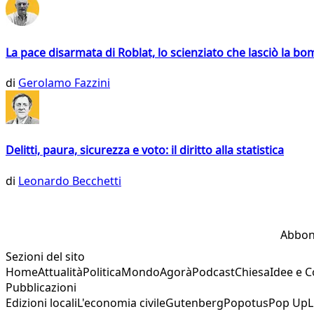
La pace disarmata di Roblat, lo scienziato che lasciò la b
di
Gerolamo Fazzini
Delitti, paura, sicurezza e voto: il diritto alla statistica
di
Leonardo Becchetti
Abbon
Sezioni del sito
Home
Attualità
Politica
Mondo
Agorà
Podcast
Chiesa
Idee e 
Pubblicazioni
Edizioni locali
L'economia civile
Gutenberg
Popotus
Pop Up
L