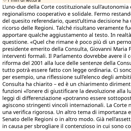
L’uno-due della Corte costituzionale sull’autonomia d
regionalismo cooperativo e solidale. Fermo restando
del quesito referendario, quest’ultima decisione h
ricorso delle Regioni. Talché risultano veramente fu
apportare qualche aggiustamento al testo. In realtà i
questione. «Quel che rimane è poco più di un perno»
presidente emerito della Consulta, Giovanni Maria F
interventi formali. Il Parlamento dovrebbe avere il
riforma del 2001 alla luce delle sentenze della Con
tutto potrà essere fatto con legge ordinaria. Ci son
per esempio, una riflessione sull’elenco degli ambiti
Consulta ha chiarito – ed è un chiarimento dirimente
funzioni «l’onere di giustificare la devoluzione alla 
leggi di differenziazione «potranno essere sottopost
agiscono stringenti vincoli internazionali. La Corte
una verifica rigorosa. Un altro tema di importanza e
Senato delle Regioni o in altro modo. Già nell’asset
in causa per sbrogliare il contenzioso in cui sono c