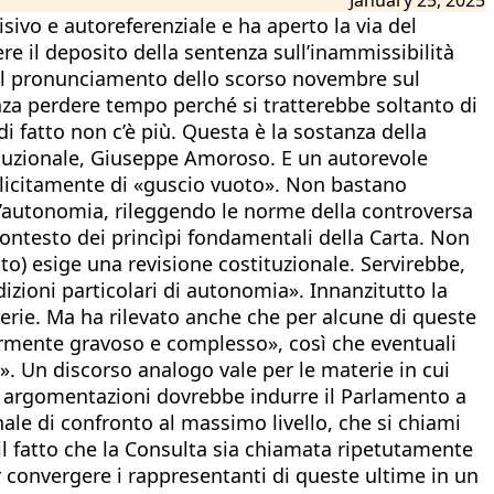
sivo e autoreferenziale e ha aperto la via del
e il deposito della sentenza sull’inammissibilità
 del pronunciamento dello scorso novembre sul
enza perdere tempo perché si tratterebbe soltanto di
i fatto non c’è più. Questa è la sostanza della
tituzionale, Giuseppe Amoroso. E un autorevole
splicitamente di «guscio vuoto». Non bastano
ll’autonomia, rileggendo le norme della controversa
ontesto dei princìpi fondamentali della Carta. Non
to) esige una revisione costituzionale. Servirebbe,
dizioni particolari di autonomia». Innanzitutto la
terie. Ma ha rilevato anche che per alcune di queste
colarmente gravoso e complesso», così che eventuali
e». Un discorso analogo vale per le materie in cui
sue argomentazioni dovrebbe indurre il Parlamento a
ale di confronto al massimo livello, che si chiami
il fatto che la Consulta sia chiamata ripetutamente
r convergere i rappresentanti di queste ultime in un