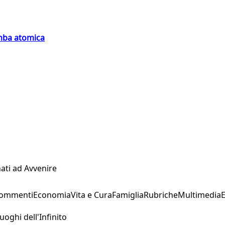
omba atomica
ati ad Avvenire
Commenti
Economia
Vita e Cura
Famiglia
Rubriche
Multimedia
uoghi dell'Infinito