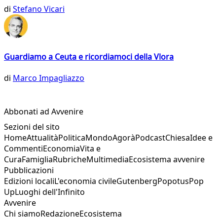
di
Stefano Vicari
Guardiamo a Ceuta e ricordiamoci della Vlora
di
Marco Impagliazzo
Abbonati ad Avvenire
Sezioni del sito
Home
Attualità
Politica
Mondo
Agorà
Podcast
Chiesa
Idee e
Commenti
Economia
Vita e
Cura
Famiglia
Rubriche
Multimedia
Ecosistema avvenire
Pubblicazioni
Edizioni locali
L'economia civile
Gutenberg
Popotus
Pop
Up
Luoghi dell'Infinito
Avvenire
Chi siamo
Redazione
Ecosistema