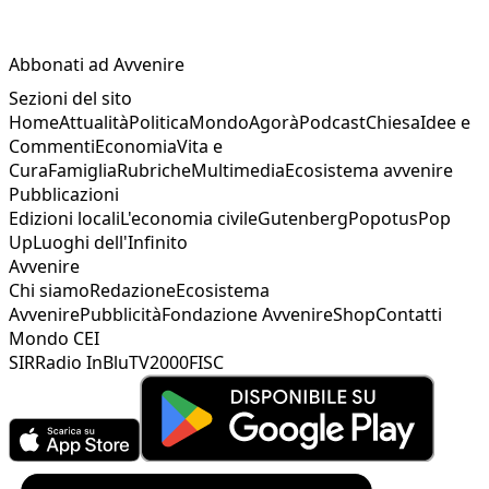
Abbonati ad Avvenire
Sezioni del sito
Home
Attualità
Politica
Mondo
Agorà
Podcast
Chiesa
Idee e
Commenti
Economia
Vita e
Cura
Famiglia
Rubriche
Multimedia
Ecosistema avvenire
Pubblicazioni
Edizioni locali
L'economia civile
Gutenberg
Popotus
Pop
Up
Luoghi dell'Infinito
Avvenire
Chi siamo
Redazione
Ecosistema
Avvenire
Pubblicità
Fondazione Avvenire
Shop
Contatti
Mondo CEI
SIR
Radio InBlu
TV2000
FISC