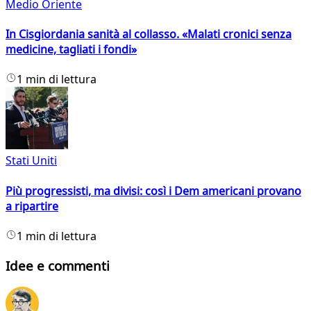
Medio Oriente
In Cisgiordania sanità al collasso. «Malati cronici senza
medicine, tagliati i fondi»
1 min di lettura
Stati Uniti
Più progressisti, ma divisi: così i Dem americani provano
a ripartire
1 min di lettura
Idee e commenti