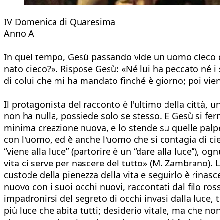
IV Domenica di Quaresima
Anno A
In quel tempo, Gesù passando vide un uomo cieco dall
nato cieco?». Rispose Gesù: «Né lui ha peccato né i
di colui che mi ha mandato finché è giorno; poi vie
Il protagonista del racconto è l'ultimo della città, 
non ha nulla, possiede solo se stesso. E Gesù si ferm
minima creazione nuova, e lo stende su quelle palpeb
con l'uomo, ed è anche l'uomo che si contagia di c
“viene alla luce” (partorire è un “dare alla luce”), o
vita ci serve per nascere del tutto» (M. Zambrano). L
custode della pienezza della vita e seguirlo è rinasc
nuovo con i suoi occhi nuovi, raccontati dal filo ro
impadronirsi del segreto di occhi invasi dalla luce,
più luce che abita tutti; desiderio vitale, ma che no