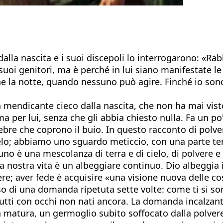
a nascita e i suoi discepoli lo interrogarono: «Rabbì,
 suoi genitori, ma è perché in lui siano manifestate 
ne la notte, quando nessuno può agire. Finché io sono
un mendicante cieco dalla nascita, che non ha mai vist
a per lui, senza che gli abbia chiesto nulla. Fa un po
re che coprono il buio. In questo racconto di polvere
ielo; abbiamo uno sguardo meticcio, con una parte t
gnuno è una mescolanza di terra e di cielo, di polvere 
a nostra vita è un albeggiare continuo. Dio albeggia in
ere; aver fede è acquisire «una visione nuova delle cos
sso di una domanda ripetuta sette volte: come ti si so
 tutti con occhi non nati ancora. La domanda incalzant
n matura, un germoglio subito soffocato dalla polvere 