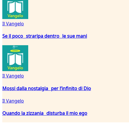
Il Vangelo
Se il poco straripa dentro le sue mani
Il Vangelo
Mossi dalla nostalgia per l’infinito di Dio
Il Vangelo
Quando la zizzania disturba il mio ego