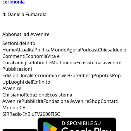
cerimonia
di
Daniela Fumarola
Abbonati ad Avvenire
Sezioni del sito
Home
Attualità
Politica
Mondo
Agorà
Podcast
Chiesa
Idee e
Commenti
Economia
Vita e
Cura
Famiglia
Rubriche
Multimedia
Ecosistema avvenire
Pubblicazioni
Edizioni locali
L'economia civile
Gutenberg
Popotus
Pop
Up
Luoghi dell'Infinito
Avvenire
Chi siamo
Redazione
Ecosistema
Avvenire
Pubblicità
Fondazione Avvenire
Shop
Contatti
Mondo CEI
SIR
Radio InBlu
TV2000
FISC