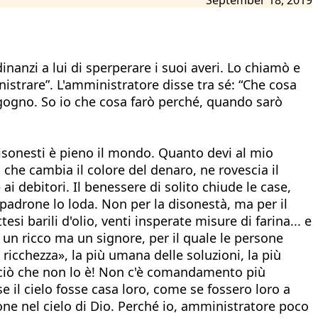
nanzi a lui di sperperare i suoi averi. Lo chiamò e
istrare”. L'amministratore disse tra sé: “Che cosa
rgogno. So io che cosa farò perché, quando sarò
bi disonesti è pieno il mondo. Quanto devi al mio
che cambia il colore del denaro, ne rovescia il
ai debitori. Il benessere di solito chiude le case,
l padrone lo loda. Non per la disonestà, ma per il
i barili d'olio, venti insperate misure di farina... e
 un ricco ma un signore, per il quale le persone
 ricchezza», la più umana delle soluzioni, la più
o ciò che non lo è! Non c'è comandamento più
e il cielo fosse casa loro, come se fossero loro a
one nel cielo di Dio. Perché io, amministratore poco