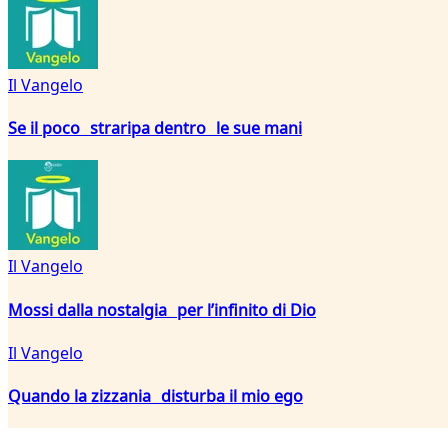
Il Vangelo
Se il poco straripa dentro le sue mani
Il Vangelo
Mossi dalla nostalgia per l’infinito di Dio
Il Vangelo
Quando la zizzania disturba il mio ego