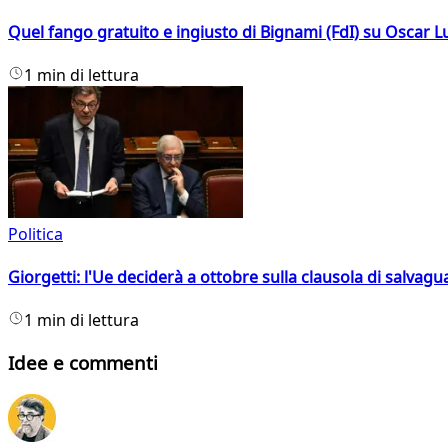
Quel fango gratuito e ingiusto di Bignami (FdI) su Oscar Lu
1 min di lettura
Politica
Giorgetti: l'Ue deciderà a ottobre sulla clausola di salvagu
1 min di lettura
Idee e commenti