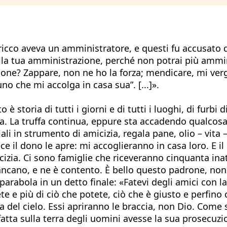
cco aveva un amministratore, e questi fu accusato di
ella tua amministrazione, perché non potrai più ammin
zione? Zappare, non ne ho la forza; mendicare, mi ve
no che mi accolga in casa sua”. [...]».
o è storia di tutti i giorni e di tutti i luoghi, di fur
a. La truffa continua, eppure sta accadendo qualcosa 
li in strumento di amicizia, regala pane, olio – vita – 
ece il dono le apre: mi accoglieranno in casa loro. E i
zia. Ci sono famiglie che riceveranno cinquanta inattes
lancano, e ne è contento. È bello questo padrone, non
arabola in un detto finale: «Fatevi degli amici con la
te e più di ciò che potete, ciò che è giusto e perfin
 del cielo. Essi apriranno le braccia, non Dio. Come s
atta sulla terra degli uomini avesse la sua prosecuzi