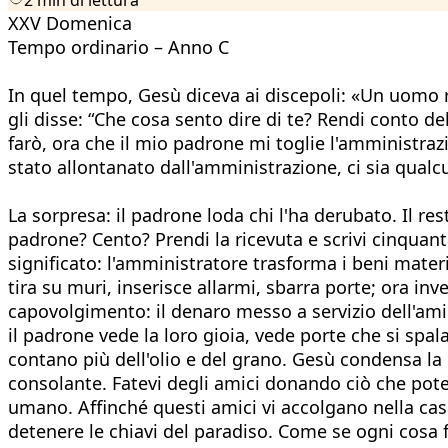
XXV Domenica
Tempo ordinario – Anno C
In quel tempo, Gesù diceva ai discepoli: «Un uomo ri
gli disse: “Che cosa sento dire di te? Rendi conto d
farò, ora che il mio padrone mi toglie l'amministra
stato allontanato dall'amministrazione, ci sia qualcu
La sorpresa: il padrone loda chi l'ha derubato. Il rest
padrone? Cento? Prendi la ricevuta e scrivi cinquant
significato: l'amministratore trasforma i beni materia
tira su muri, inserisce allarmi, sbarra porte; ora inv
capovolgimento: il denaro messo a servizio dell'amici
il padrone vede la loro gioia, vede porte che si spa
contano più dell'olio e del grano. Gesù condensa la p
consolante. Fatevi degli amici donando ciò che pote
umano. Affinché questi amici vi accolgano nella casa
detenere le chiavi del paradiso. Come se ogni cosa f