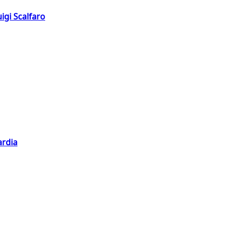
igi Scalfaro
ardia