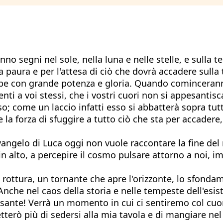
no segni nel sole, nella luna e nelle stelle, e sulla te
 paura e per l'attesa di ciò che dovrà accadere sulla t
ube con grande potenza e gloria. Quando cominceranno
enti a voi stessi, che i vostri cuori non si appesantisc
 come un laccio infatti esso si abbatterà sopra tutti 
 forza di sfuggire a tutto ciò che sta per accadere, 
 Il vangelo di Luca oggi non vuole raccontare la fine 
 in alto, a percepire il cosmo pulsare attorno a noi, 
rottura, un tornante che apre l'orizzonte, lo sfonda
. Anche nel caos della storia e nelle tempeste dell'esist
 pesante! Verrà un momento in cui ci sentiremo col cu
erò più di sedersi alla mia tavola e di mangiare nel 