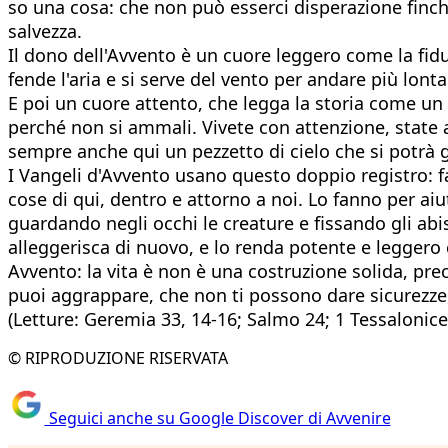
so una cosa: che non può esserci disperazione finché
salvezza.
Il dono dell'Avvento è un cuore leggero come la fidu
fende l'aria e si serve del vento per andare più lont
E poi un cuore attento, che legga la storia come u
perché non si ammali. Vivete con attenzione, state a
sempre anche qui un pezzetto di cielo che si potrà 
I Vangeli d'Avvento usano questo doppio registro: fan
cose di qui, dentro e attorno a noi. Lo fanno per aiut
guardando negli occhi le creature e fissando gli abis
alleggerisca di nuovo, e lo renda potente e legger
Avvento: la vita è non è una costruzione solida, prec
puoi aggrappare, che non ti possono dare sicurezze
(Letture: Geremia 33, 14-16; Salmo 24; 1 Tessalonices
© RIPRODUZIONE RISERVATA
Seguici anche su Google Discover di Avvenire