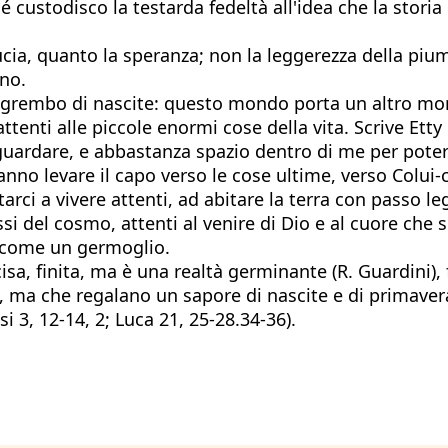
 custodisco la testarda fedeltà all'idea che la storia
cia, quanto la speranza; non la leggerezza della pium
ano.
n grembo di nascite: questo mondo porta un altro mo
ttenti alle piccole enormi cose della vita. Scrive Ett
guardare, e abbastanza spazio dentro di me per pote
no levare il capo verso le cose ultime, verso Colui-ch
arci a vivere attenti, ad abitare la terra con passo leg
si del cosmo, attenti al venire di Dio e al cuore che 
o come un germoglio.
isa, finita, ma è una realtà germinante (R. Guardini),
, ma che regalano un sapore di nascite e di primaver
i 3, 12-14, 2; Luca 21, 25-28.34-36).