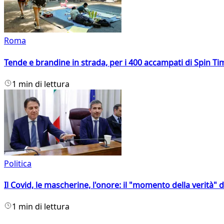
Roma
Tende e brandine in strada, per i 400 accampati di Spin T
1 min di lettura
Politica
Il Covid, le mascherine, l'onore: il "momento della verità" 
1 min di lettura