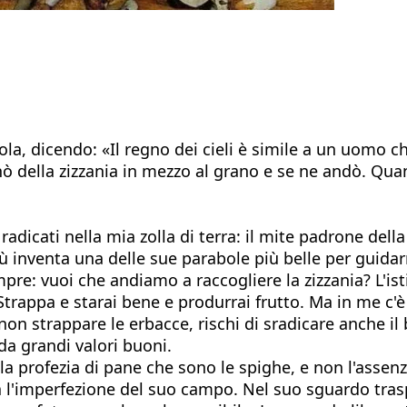
bola, dicendo: «Il regno dei cieli è simile a un uom
 della zizzania in mezzo al grano e se ne andò. Quan
radicati nella mia zolla di terra: il mite padrone dell
esù inventa una delle sue parabole più belle per guidar
re: vuoi che andiamo a raccogliere la zizzania? L'isti
. Strappa e starai bene e produrrai frutto. Ma in me 
non strappare le erbacce, rischi di sradicare anche i
da grandi valori buoni.
a profezia di pane che sono le spighe, e non l'assenza
cia l'imperfezione del suo campo. Nel suo sguardo tra