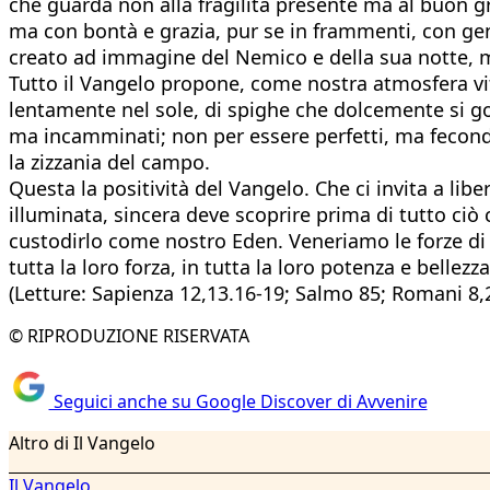
che guarda non alla fragilità presente ma al buon gr
ma con bontà e grazia, pur se in frammenti, con gen
creato ad immagine del Nemico e della sua notte, 
Tutto il Vangelo propone, come nostra atmosfera vita
lentamente nel sole, di spighe che dolcemente si go
ma incamminati; non per essere perfetti, ma fecondi.
la zizzania del campo.
Questa la positività del Vangelo. Che ci invita a libe
illuminata, sincera deve scoprire prima di tutto ciò 
custodirlo come nostro Eden. Veneriamo le forze di
tutta la loro forza, in tutta la loro potenza e belle
(Letture: Sapienza 12,13.16-19; Salmo 85; Romani 8,2
© RIPRODUZIONE RISERVATA
Seguici anche su Google Discover di Avvenire
Altro di Il Vangelo
Il Vangelo