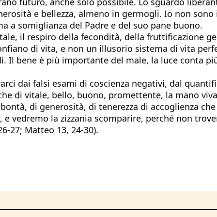
ano futuro, anche solo possibile. Lo sguardo liberant
erosità e bellezza, almeno in germogli. Io non sono i
ma a somiglianza del Padre e del suo pane buono.
le, il respiro della fecondità, della fruttificazione 
nfiano di vita, e non un illusorio sistema di vita pe
 Il bene è più importante del male, la luce conta più
rarci dai falsi esami di coscienza negativi, dal quanti
che di vitale, bello, buono, promettente, la mano viva
 bontà, di generosità, di tenerezza di accoglienza c
zza, e vedremo la zizzania scomparire, perché non trove
6-27; Matteo 13, 24-30).