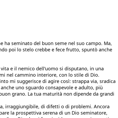
o che ha seminato del buon seme nel suo campo. Ma,
do poi lo stelo crebbe e fece frutto, spuntò anche
a vita e il nemico dell'uomo si disputano, in una
mi nel cammino interiore, con lo stile di Dio.
nto mi suggerisce di agire così: strappa via, sradica
c'è anche uno sguardo consapevole e adulto, più
l buon grano. La tua maturità non dipende da grandi
, irraggiungibile, di difetti o di problemi. Ancora
spare la prospettiva serena di un Dio seminatore,