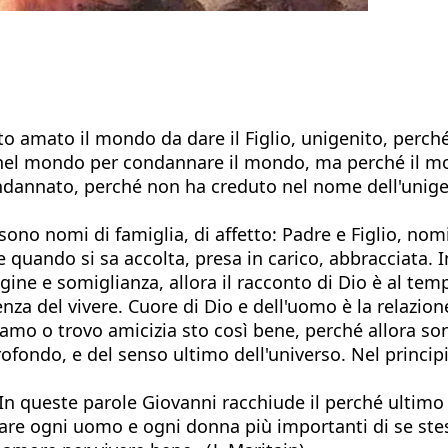
o amato il mondo da dare il Figlio, unigenito, perch
io nel mondo per condannare il mondo, ma perché il mon
dannato, perché non ha creduto nel nome dell'unigeni
 sono nomi di famiglia, di affetto: Padre e Figlio, no
 quando si sa accolta, presa in carico, abbracciata. I
agine e somiglianza, allora il racconto di Dio è al t
za del vivere. Cuore di Dio e dell'uomo è la relazion
mo o trovo amicizia sto così bene, perché allora son
ofondo, e del senso ultimo dell'universo. Nel principio
In queste parole Giovanni racchiude il perché ultimo d
are ogni uomo e ogni donna più importanti di se stess