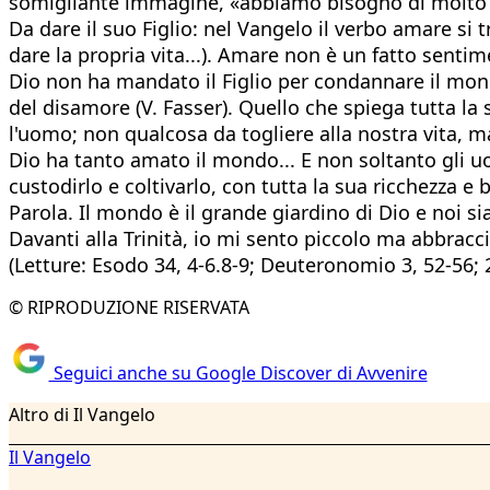
somigliante immagine, «abbiamo bisogno di molto a
Da dare il suo Figlio: nel Vangelo il verbo amare si
dare la propria vita...). Amare non è un fatto sentim
Dio non ha mandato il Figlio per condannare il mond
del disamore (V. Fasser). Quello che spiega tutta la 
l'uomo; non qualcosa da togliere alla nostra vita, 
Dio ha tanto amato il mondo... E non soltanto gli uo
custodirlo e coltivarlo, con tutta la sua ricchezza e
Parola. Il mondo è il grande giardino di Dio e noi sia
Davanti alla Trinità, io mi sento piccolo ma abbrac
(Letture: Esodo 34, 4-6.8-9; Deuteronomio 3, 52-56; 2
© RIPRODUZIONE RISERVATA
Seguici anche su Google Discover di Avvenire
Altro di Il Vangelo
Il Vangelo