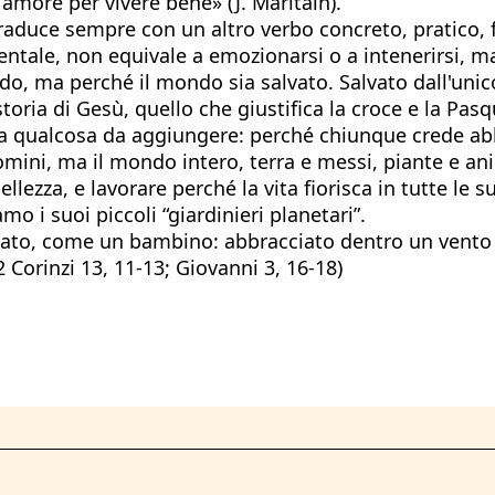
more per vivere bene» (J. Maritain).
 traduce sempre con un altro verbo concreto, pratico, 
entale, non equivale a emozionarsi o a intenerirsi, ma
o, ma perché il mondo sia salvato. Salvato dall'unico
storia di Gesù, quello che giustifica la croce e la Pa
ma qualcosa da aggiungere: perché chiunque crede abb
mini, ma il mondo intero, terra e messi, piante e ani
 bellezza, e lavorare perché la vita fiorisca in tutte 
mo i suoi piccoli “giardinieri planetari”.
ciato, come un bambino: abbracciato dentro un vento 
 Corinzi 13, 11-13; Giovanni 3, 16-18)