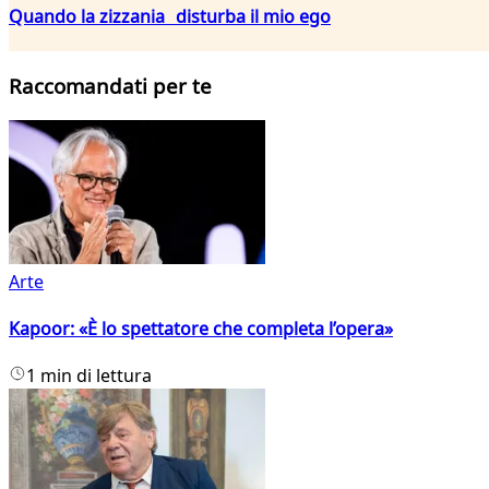
Quando la zizzania disturba il mio ego
Raccomandati per te
Arte
Kapoor: «È lo spettatore che completa l’opera»
1 min di lettura