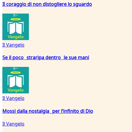
Il coraggio di non distogliere lo sguardo
Il Vangelo
Se il poco straripa dentro le sue mani
Il Vangelo
Mossi dalla nostalgia per l’infinito di Dio
Il Vangelo