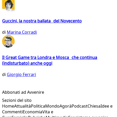
Guccini, la nostra ballata del Novecento
di
Marina Corradi
Il Great Game tra Londra e Mosca che continua
(indisturbato) anche oggi
di
Giorgio Ferrari
Abbonati ad Avvenire
Sezioni del sito
Home
Attualità
Politica
Mondo
Agorà
Podcast
Chiesa
Idee e
Commenti
Economia
Vita e