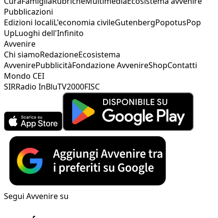
Cura
Famiglia
Rubriche
Multimedia
Ecosistema avvenire
Pubblicazioni
Edizioni locali
L'economia civile
Gutenberg
Popotus
Pop
Up
Luoghi dell'Infinito
Avvenire
Chi siamo
Redazione
Ecosistema
Avvenire
Pubblicità
Fondazione Avvenire
Shop
Contatti
Mondo CEI
SIR
Radio InBlu
TV2000
FISC
Segui Avvenire su