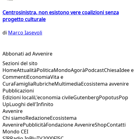
Centrosinistra, non esistono vere coalizioni senza
progetto culturale
di
Marco Iasevoli
Abbonati ad Avvenire
Sezioni del sito
Home
Attualità
Politica
Mondo
Agorà
Podcast
Chiesa
Idee e
Commenti
Economia
Vita e
Cura
Famiglia
Rubriche
Multimedia
Ecosistema avvenire
Pubblicazioni
Edizioni locali
L'economia civile
Gutenberg
Popotus
Pop
Up
Luoghi dell'Infinito
Avvenire
Chi siamo
Redazione
Ecosistema
Avvenire
Pubblicità
Fondazione Avvenire
Shop
Contatti
Mondo CEI
SIR
Radio InBlu
TV2000
FISC