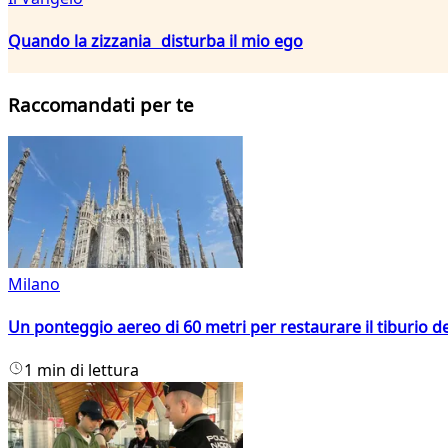
Quando la zizzania disturba il mio ego
Raccomandati per te
Milano
Un ponteggio aereo di 60 metri per restaurare il tiburio 
1 min di lettura