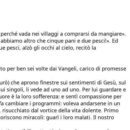
lla perché vada nei villaggi a comprarsi da mangiare».
 abbiamo altro che cinque pani e due pesci!». Ed
e pesci, alzò gli occhi al cielo, recitò la
to per ben sei volte dai Vangeli, carico di promesse
 curò) che aprono finestre sui sentimenti di Gesù, sul
i singoli, li vede ad uno ad uno. Per lui guardare e
uore è la loro sofferenza: e sentì compassione per
li fa cambiare i programmi: voleva andarsene in un
 risucchiato dal vortice della vita dolente. Primo
ioriscono miracoli: guarì i loro malati. Il nostro