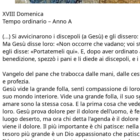
XVIII Domenica
Tempo ordinario – Anno A
(...) Si avvicinarono i discepoli (a Gesù) e gli disse
Ma Gesù disse loro: «Non occorre che vadano; voi st
egli disse: «Portatemeli qui». E, dopo aver ordinato al
benedizione, spezzò i pani e li diede ai discepoli, e i di
Vangelo del pane che trabocca dalle mani, dalle ces
e profezia.
Gesù vide la grande folla, sentì compassione di loro e
suo mondo interiore. Vide una grande folla, il suo s
amare sono la stessa cosa. E la prima cosa che vede 
loro. Gesù prova dolore per il dolore dell'uomo, è fe
luogo deserto, ma ora chi detta l'agenda è il dolore
viene il dolore. Il più importante è chi patisce: nell
tesoro più grande è un Dio appassionato che patisc