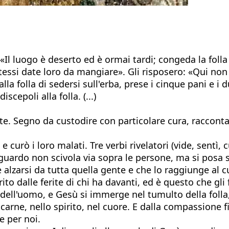
ro: «Il luogo è deserto ed è ormai tardi; congeda la fo
essi date loro da mangiare». Gli risposero: «Qui non
la folla di sedersi sull'erba, prese i cinque pani e i du
scepoli alla folla. (...)
te. Segno da custodire con particolare cura, racconta
 curò i loro malati. Tre verbi rivelatori (vide, sentì,
guardo non scivola via sopra le persone, ma si posa su
alzarsi da tutta quella gente e che lo raggiunge al c
rito dalle ferite di chi ha davanti, ed è questo che g
 dell'uomo, e Gesù si immerge nel tumulto della folla,
a carne, nello spirito, nel cuore. E dalla compassione f
e per noi.