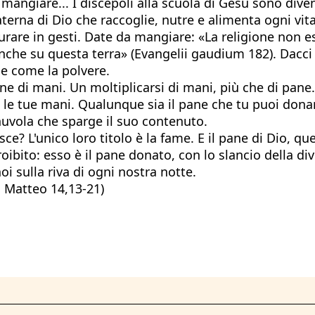
mangiare... I discepoli alla scuola di Gesù sono divent
na di Dio che raccoglie, nutre e alimenta ogni vita, e
re in gesti. Date da mangiare: «La religione non esis
 anche su questa terra» (Evangelii gaudium 182). Dacci
le come la polvere.
e di mani. Un moltiplicarsi di mani, più che di pane
apri le tue mani. Qualunque sia il pane che tu puoi dona
nuvola che sparge il suo contenuto.
ce? L'unico loro titolo è la fame. E il pane di Dio, q
oibito: esso è il pane donato, con lo slancio della d
oi sulla riva di ogni nostra notte.
; Matteo 14,13-21)