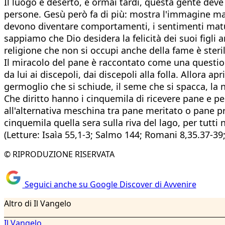
Il luogo è deserto, è ormai tardi, questa gente deve 
persone. Gesù però fa di più: mostra l'immagine mater
devono diventare comportamenti, i sentimenti matura
sappiamo che Dio desidera la felicità dei suoi figli
religione che non si occupi anche della fame è steri
Il miracolo del pane è raccontato come una question
da lui ai discepoli, dai discepoli alla folla. Allora 
germoglio che si schiude, il seme che si spacca, la 
Che diritto hanno i cinquemila di ricevere pane e pes
all'alternativa meschina tra pane meritato o pane pr
cinquemila quella sera sulla riva del lago, per tutti n
(Letture: Isaìa 55,1-3; Salmo 144; Romani 8,35.37-39
© RIPRODUZIONE RISERVATA
Seguici anche su Google Discover di Avvenire
Altro di Il Vangelo
Il Vangelo