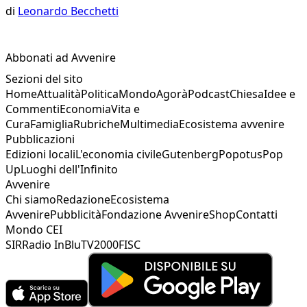
di
Leonardo Becchetti
Abbonati ad Avvenire
Sezioni del sito
Home
Attualità
Politica
Mondo
Agorà
Podcast
Chiesa
Idee e
Commenti
Economia
Vita e
Cura
Famiglia
Rubriche
Multimedia
Ecosistema avvenire
Pubblicazioni
Edizioni locali
L'economia civile
Gutenberg
Popotus
Pop
Up
Luoghi dell'Infinito
Avvenire
Chi siamo
Redazione
Ecosistema
Avvenire
Pubblicità
Fondazione Avvenire
Shop
Contatti
Mondo CEI
SIR
Radio InBlu
TV2000
FISC