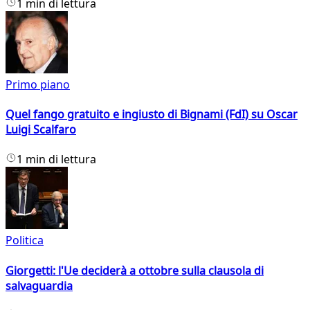
1 min di lettura
Primo piano
Quel fango gratuito e ingiusto di Bignami (FdI) su Oscar
Luigi Scalfaro
1 min di lettura
Politica
Giorgetti: l'Ue deciderà a ottobre sulla clausola di
salvaguardia