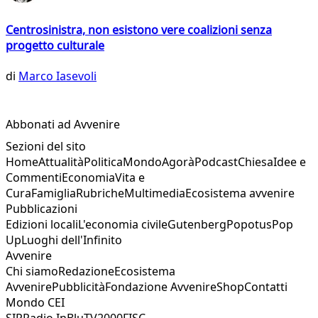
Centrosinistra, non esistono vere coalizioni senza
progetto culturale
di
Marco Iasevoli
Abbonati ad Avvenire
Sezioni del sito
Home
Attualità
Politica
Mondo
Agorà
Podcast
Chiesa
Idee e
Commenti
Economia
Vita e
Cura
Famiglia
Rubriche
Multimedia
Ecosistema avvenire
Pubblicazioni
Edizioni locali
L'economia civile
Gutenberg
Popotus
Pop
Up
Luoghi dell'Infinito
Avvenire
Chi siamo
Redazione
Ecosistema
Avvenire
Pubblicità
Fondazione Avvenire
Shop
Contatti
Mondo CEI
SIR
Radio InBlu
TV2000
FISC