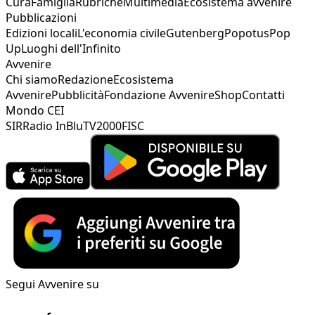
Cura
Famiglia
Rubriche
Multimedia
Ecosistema avvenire
Pubblicazioni
Edizioni locali
L'economia civile
Gutenberg
Popotus
Pop
Up
Luoghi dell'Infinito
Avvenire
Chi siamo
Redazione
Ecosistema
Avvenire
Pubblicità
Fondazione Avvenire
Shop
Contatti
Mondo CEI
SIR
Radio InBlu
TV2000
FISC
Segui Avvenire su