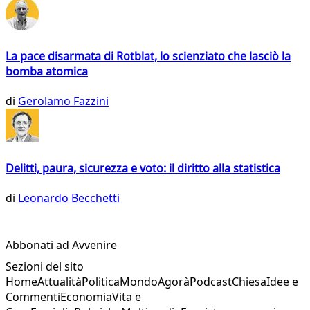
La pace disarmata di Rotblat, lo scienziato che lasciò la
bomba atomica
di
Gerolamo Fazzini
Delitti, paura, sicurezza e voto: il diritto alla statistica
di
Leonardo Becchetti
Abbonati ad Avvenire
Sezioni del sito
Home
Attualità
Politica
Mondo
Agorà
Podcast
Chiesa
Idee e
Commenti
Economia
Vita e