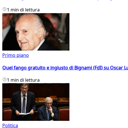
1 min di lettura
Primo piano
Quel fango gratuito e ingiusto di Bignami (FdI) su Oscar Lu
1 min di lettura
Politica