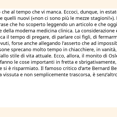
che al tempo che vi manca. Eccoci, dunque, in estate e
 e quelli nuovi («non ci sono più le mezze stagioni!»)
frase che ho scoperto leggendo un articolo e che ogg
 della moderna medicina clinica. La considerazione è 
l tempo di pregare, di parlare coi figli, di fermarmi a
vuti, forse anche allegando l'asserto che ad impossib
rsone sprecano molto tempo in chiacchiere, in vanità,
llo stile di vita attuale. Ecco, allora, il monito di O
 fanno le cose importanti in fretta e sbrigativamente
si è risparmiato. Il famoso critico d'arte Bernard B
a vissuta e non semplicemente trascorsa, è senz'altro 