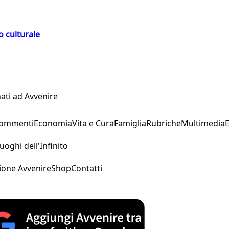
o culturale
ati ad Avvenire
Commenti
Economia
Vita e Cura
Famiglia
Rubriche
Multimedia
uoghi dell'Infinito
ione Avvenire
Shop
Contatti