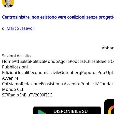
Centrosinistra, non esistono vere coalizioni senza progett
di
Marco Iasevoli
Abbon
Sezioni del sito
Home
Attualità
Politica
Mondo
Agorà
Podcast
Chiesa
Idee e 
Pubblicazioni
Edizioni locali
L'economia civile
Gutenberg
Popotus
Pop Up
L
Avvenire
Chi siamo
Redazione
Ecosistema Avvenire
Pubblicità
Fondaz
Mondo CEI
SIR
Radio InBlu
TV2000
FISC