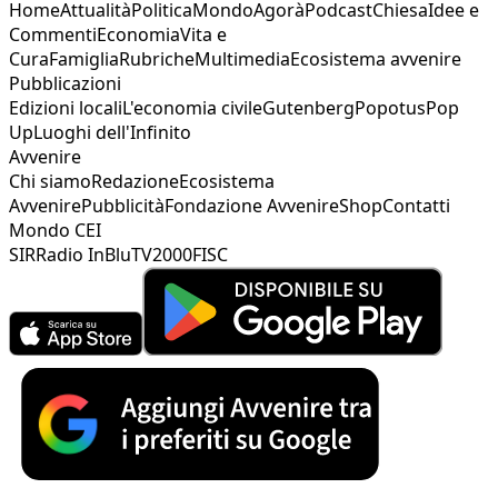
Home
Attualità
Politica
Mondo
Agorà
Podcast
Chiesa
Idee e
Commenti
Economia
Vita e
Cura
Famiglia
Rubriche
Multimedia
Ecosistema avvenire
Pubblicazioni
Edizioni locali
L'economia civile
Gutenberg
Popotus
Pop
Up
Luoghi dell'Infinito
Avvenire
Chi siamo
Redazione
Ecosistema
Avvenire
Pubblicità
Fondazione Avvenire
Shop
Contatti
Mondo CEI
SIR
Radio InBlu
TV2000
FISC