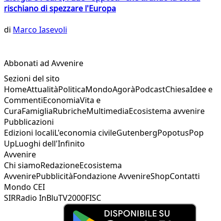
rischiano di spezzare l'Europa
di
Marco Iasevoli
Abbonati ad Avvenire
Sezioni del sito
Home
Attualità
Politica
Mondo
Agorà
Podcast
Chiesa
Idee e
Commenti
Economia
Vita e
Cura
Famiglia
Rubriche
Multimedia
Ecosistema avvenire
Pubblicazioni
Edizioni locali
L'economia civile
Gutenberg
Popotus
Pop
Up
Luoghi dell'Infinito
Avvenire
Chi siamo
Redazione
Ecosistema
Avvenire
Pubblicità
Fondazione Avvenire
Shop
Contatti
Mondo CEI
SIR
Radio InBlu
TV2000
FISC