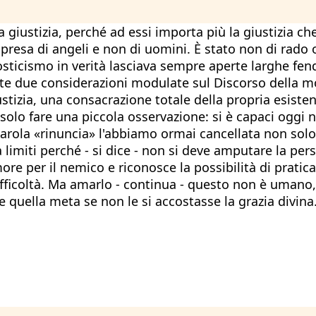
giustizia, perché ad essi importa più la giustizia che
presa di angeli e non di uomini. È stato non di rado 
nosticismo in verità lasciava sempre aperte larghe fe
queste due considerazioni modulate sul Discorso della 
giustizia, una consacrazione totale della propria esist
solo fare una piccola osservazione: si è capaci oggi n
parola «rinuncia» l'abbiamo ormai cancellata non so
 limiti perché - si dice - non si deve amputare la pers
ore per il nemico e riconosce la possibilità di pratic
 difficoltà. Ma amarlo - continua - questo non è umano,
quella meta se non le si accostasse la grazia divina