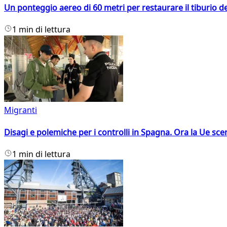
Un ponteggio aereo di 60 metri per restaurare il tiburio 
1 min di lettura
Migranti
Disagi e polemiche per i controlli in Spagna. Ora la Ue 
1 min di lettura