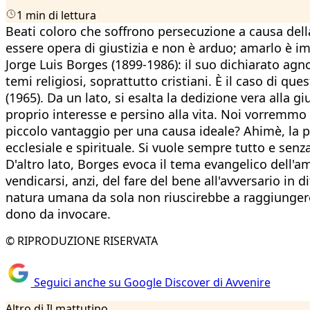
1 min di lettura
Beati coloro che soffrono persecuzione a causa della 
essere opera di giustizia e non è arduo; amarlo è im
Jorge Luis Borges (1899-1986): il suo dichiarato ag
temi religiosi, soprattutto cristiani. È il caso di 
(1965). Da un lato, si esalta la dedizione vera alla 
proprio interesse e persino alla vita. Noi vorremmo 
piccolo vantaggio per una causa ideale? Ahimè, la 
ecclesiale e spirituale. Si vuole sempre tutto e senza
D'altro lato, Borges evoca il tema evangelico dell'am
vendicarsi, anzi, del fare del bene all'avversario in
natura umana da sola non riuscirebbe a raggiungere 
dono da invocare.
© RIPRODUZIONE RISERVATA
Seguici anche su Google Discover di Avvenire
Altro di Il mattutino