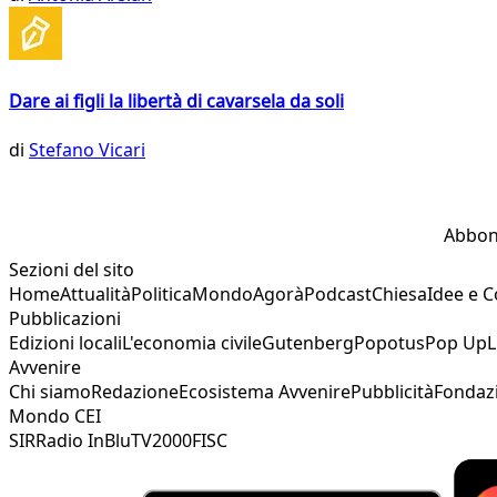
Dare ai figli la libertà di cavarsela da soli
di
Stefano Vicari
Abbon
Sezioni del sito
Home
Attualità
Politica
Mondo
Agorà
Podcast
Chiesa
Idee e 
Pubblicazioni
Edizioni locali
L'economia civile
Gutenberg
Popotus
Pop Up
L
Avvenire
Chi siamo
Redazione
Ecosistema Avvenire
Pubblicità
Fondaz
Mondo CEI
SIR
Radio InBlu
TV2000
FISC