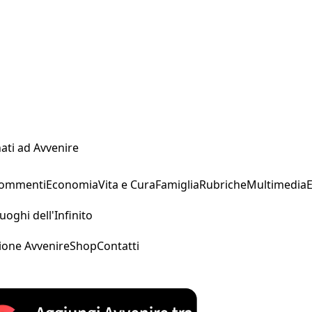
ati ad Avvenire
Commenti
Economia
Vita e Cura
Famiglia
Rubriche
Multimedia
uoghi dell'Infinito
ione Avvenire
Shop
Contatti