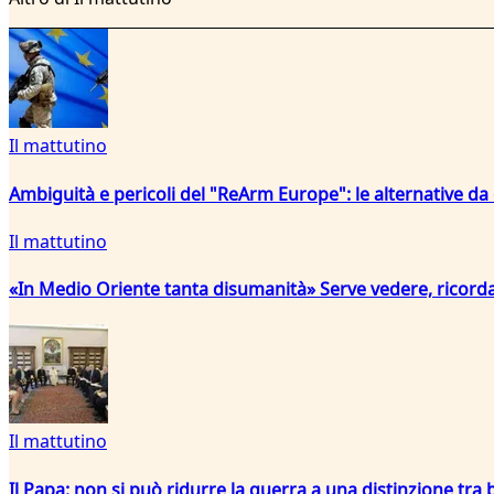
Il mattutino
Ambiguità e pericoli del "ReArm Europe": le alternative da
Il mattutino
«In Medio Oriente tanta disumanità» Serve vedere, ricord
Il mattutino
Il Papa: non si può ridurre la guerra a una distinzione tra b