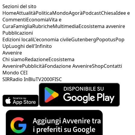
Sezioni del sito
Home
Attualità
Politica
Mondo
Agorà
Podcast
Chiesa
Idee e
Commenti
Economia
Vita e
Cura
Famiglia
Rubriche
Multimedia
Ecosistema avvenire
Pubblicazioni
Edizioni locali
L'economia civile
Gutenberg
Popotus
Pop
Up
Luoghi dell'Infinito
Avvenire
Chi siamo
Redazione
Ecosistema
Avvenire
Pubblicità
Fondazione Avvenire
Shop
Contatti
Mondo CEI
SIR
Radio InBlu
TV2000
FISC