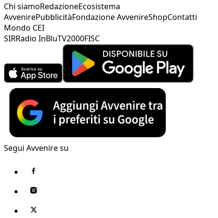
Chi siamo
Redazione
Ecosistema
Avvenire
Pubblicità
Fondazione Avvenire
Shop
Contatti
Mondo CEI
SIR
Radio InBlu
TV2000
FISC
Segui Avvenire su