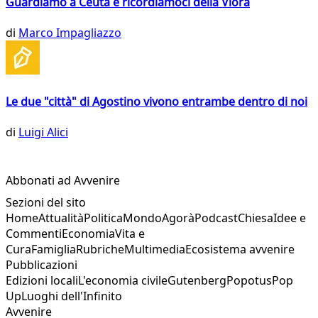
Guardiamo a Ceuta e ricordiamoci della Vlora
di
Marco Impagliazzo
Le due "città" di Agostino vivono entrambe dentro di noi
di
Luigi Alici
Abbonati ad Avvenire
Sezioni del sito
Home
Attualità
Politica
Mondo
Agorà
Podcast
Chiesa
Idee e
Commenti
Economia
Vita e
Cura
Famiglia
Rubriche
Multimedia
Ecosistema avvenire
Pubblicazioni
Edizioni locali
L'economia civile
Gutenberg
Popotus
Pop
Up
Luoghi dell'Infinito
Avvenire