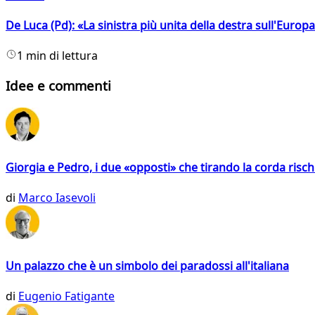
De Luca (Pd): «La sinistra più unita della destra sull'Europ
1 min di lettura
Idee e commenti
Giorgia e Pedro, i due «opposti» che tirando la corda risc
di
Marco Iasevoli
Un palazzo che è un simbolo dei paradossi all'italiana
di
Eugenio Fatigante