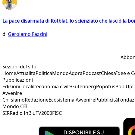
La pace disarmata di Rotblat, lo scienziato che lasciò la 
di
Gerolamo Fazzini
Abbon
Sezioni del sito
Home
Attualità
Politica
Mondo
Agorà
Podcast
Chiesa
Idee e 
Pubblicazioni
Edizioni locali
L'economia civile
Gutenberg
Popotus
Pop Up
L
Avvenire
Chi siamo
Redazione
Ecosistema Avvenire
Pubblicità
Fondaz
Mondo CEI
SIR
Radio InBlu
TV2000
FISC