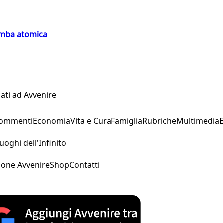
bomba atomica
ati ad Avvenire
Commenti
Economia
Vita e Cura
Famiglia
Rubriche
Multimedia
uoghi dell'Infinito
ione Avvenire
Shop
Contatti