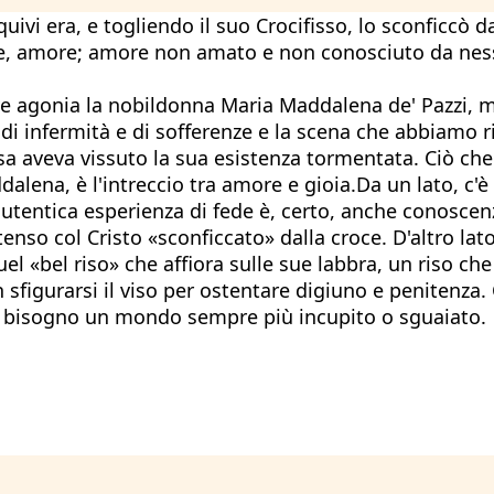
quivi era, e togliendo il suo Crocifisso, lo sconficcò
re, amore; amore non amato e non conosciuto da nessu
ve agonia la nobildonna Maria Maddalena de' Pazzi, 
 di infermità e di sofferenze e la scena che abbiamo ri
sa aveva vissuto la sua esistenza tormentata. Ciò ch
dalena, è l'intreccio tra amore e gioia.Da un lato, c'è
utentica esperienza di fede è, certo, anche conosce
o col Cristo «sconficcato» dalla croce. D'altro lato, 
el «bel riso» che affiora sulle sue labbra, un riso ch
 sfigurarsi il viso per ostentare digiuno e penitenza. 
a bisogno un mondo sempre più incupito o sguaiato.