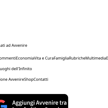
ati ad Avvenire
Commenti
Economia
Vita e Cura
Famiglia
Rubriche
Multimedia
uoghi dell'Infinito
ione Avvenire
Shop
Contatti