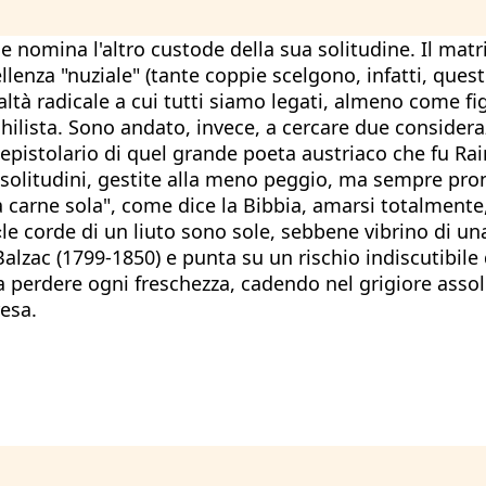
e nomina l'altro custode della sua solitudine. Il m
llenza "nuziale" (tante coppie scelgono, infatti, ques
altà radicale a cui tutti siamo legati, almeno come fig
chilista. Sono andato, invece, a cercare due consider
epistolario di quel grande poeta austriaco che fu Rain
 solitudini, gestite alla meno peggio, ma sempre pron
a carne sola", come dice la Bibbia, amarsi totalmente
«le corde di un liuto sono sole, sebbene vibrino di u
zac (1799-1850) e punta su un rischio indiscutibile d
a perdere ogni freschezza, cadendo nel grigiore ass
resa.