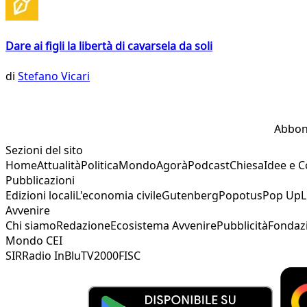
Dare ai figli la libertà di cavarsela da soli
di
Stefano Vicari
Abbon
Sezioni del sito
Home
Attualità
Politica
Mondo
Agorà
Podcast
Chiesa
Idee e 
Pubblicazioni
Edizioni locali
L'economia civile
Gutenberg
Popotus
Pop Up
L
Avvenire
Chi siamo
Redazione
Ecosistema Avvenire
Pubblicità
Fondaz
Mondo CEI
SIR
Radio InBlu
TV2000
FISC