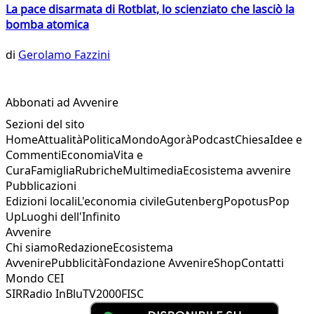
La pace disarmata di Rotblat, lo scienziato che lasciò la
bomba atomica
di
Gerolamo Fazzini
Abbonati ad Avvenire
Sezioni del sito
Home
Attualità
Politica
Mondo
Agorà
Podcast
Chiesa
Idee e
Commenti
Economia
Vita e
Cura
Famiglia
Rubriche
Multimedia
Ecosistema avvenire
Pubblicazioni
Edizioni locali
L'economia civile
Gutenberg
Popotus
Pop
Up
Luoghi dell'Infinito
Avvenire
Chi siamo
Redazione
Ecosistema
Avvenire
Pubblicità
Fondazione Avvenire
Shop
Contatti
Mondo CEI
SIR
Radio InBlu
TV2000
FISC