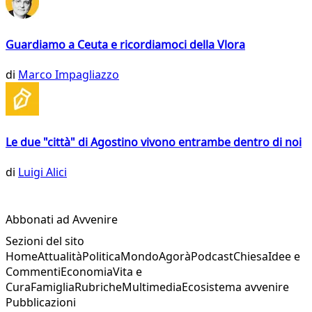
Guardiamo a Ceuta e ricordiamoci della Vlora
di
Marco Impagliazzo
Le due "città" di Agostino vivono entrambe dentro di noi
di
Luigi Alici
Abbonati ad Avvenire
Sezioni del sito
Home
Attualità
Politica
Mondo
Agorà
Podcast
Chiesa
Idee e
Commenti
Economia
Vita e
Cura
Famiglia
Rubriche
Multimedia
Ecosistema avvenire
Pubblicazioni