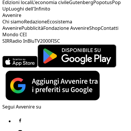
Edizioni locali
L'economia civile
Gutenberg
Popotus
Pop
Up
Luoghi dell'Infinito
Avvenire
Chi siamo
Redazione
Ecosistema
Avvenire
Pubblicità
Fondazione Avvenire
Shop
Contatti
Mondo CEI
SIR
Radio InBlu
TV2000
FISC
Segui Avvenire su