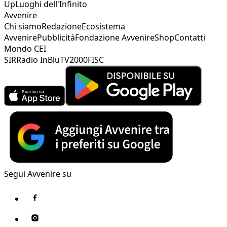
Up
Luoghi dell'Infinito
Avvenire
Chi siamo
Redazione
Ecosistema
Avvenire
Pubblicità
Fondazione Avvenire
Shop
Contatti
Mondo CEI
SIR
Radio InBlu
TV2000
FISC
Segui Avvenire su