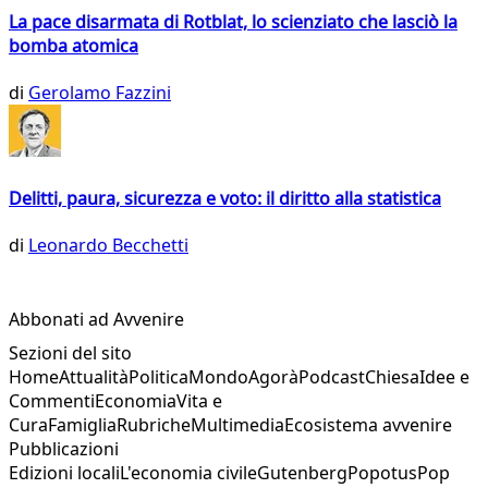
La pace disarmata di Rotblat, lo scienziato che lasciò la
bomba atomica
di
Gerolamo Fazzini
Delitti, paura, sicurezza e voto: il diritto alla statistica
di
Leonardo Becchetti
Abbonati ad Avvenire
Sezioni del sito
Home
Attualità
Politica
Mondo
Agorà
Podcast
Chiesa
Idee e
Commenti
Economia
Vita e
Cura
Famiglia
Rubriche
Multimedia
Ecosistema avvenire
Pubblicazioni
Edizioni locali
L'economia civile
Gutenberg
Popotus
Pop