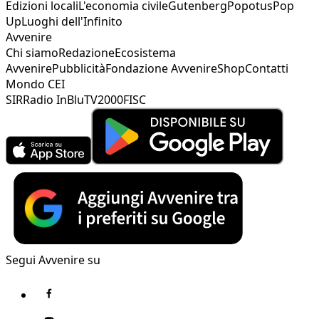
Edizioni locali
L'economia civile
Gutenberg
Popotus
Pop
Up
Luoghi dell'Infinito
Avvenire
Chi siamo
Redazione
Ecosistema
Avvenire
Pubblicità
Fondazione Avvenire
Shop
Contatti
Mondo CEI
SIR
Radio InBlu
TV2000
FISC
Segui Avvenire su