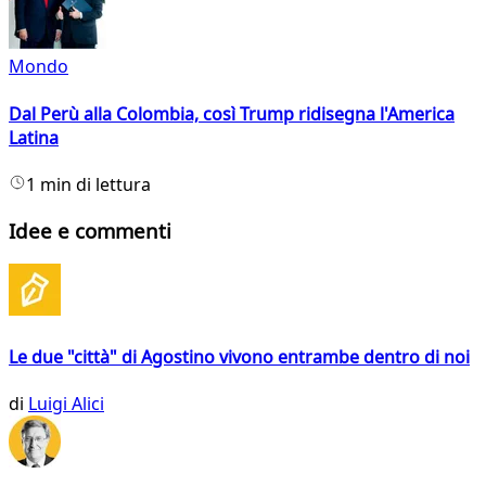
Mondo
Dal Perù alla Colombia, così Trump ridisegna l'America
Latina
1 min di lettura
Idee e commenti
Le due "città" di Agostino vivono entrambe dentro di noi
di
Luigi Alici