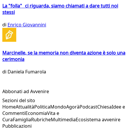
La "folla" ci riguarda, siamo chiamati a dare tutti noi
stessi
di
Enrico Giovannini
Marcinelle, se la memoria non diventa azione è solo una
cerimonia
di
Daniela Fumarola
Abbonati ad Avvenire
Sezioni del sito
Home
Attualità
Politica
Mondo
Agorà
Podcast
Chiesa
Idee e
Commenti
Economia
Vita e
Cura
Famiglia
Rubriche
Multimedia
Ecosistema avvenire
Pubblicazioni