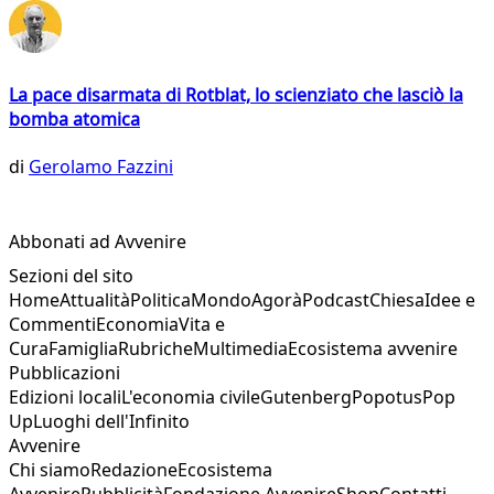
La pace disarmata di Rotblat, lo scienziato che lasciò la
bomba atomica
di
Gerolamo Fazzini
Abbonati ad Avvenire
Sezioni del sito
Home
Attualità
Politica
Mondo
Agorà
Podcast
Chiesa
Idee e
Commenti
Economia
Vita e
Cura
Famiglia
Rubriche
Multimedia
Ecosistema avvenire
Pubblicazioni
Edizioni locali
L'economia civile
Gutenberg
Popotus
Pop
Up
Luoghi dell'Infinito
Avvenire
Chi siamo
Redazione
Ecosistema
Avvenire
Pubblicità
Fondazione Avvenire
Shop
Contatti