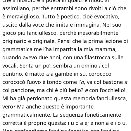
che il filosofo e il poeta in qualche modo si
assimilano, perché entrambi sono rivolti a ciò che
è meraviglioso. Tutto è poetico, cioè evocativo,
uscito dalla voce che imita e immagina. Nel suo
gioco più fanciullesco, perché inesorabilmente
originario e originale. Pensi che la prima lezione di
grammatica me l’ha impartita la mia mamma,
quando avevo due anni, con una filastrocca sulle
vocali. Senta un po’: sembra un omino
i
col
puntino, è matto
u
a gambe in su, corococò
corococò l’uovo è tondo come l’
o
, va col bastone
a
col pancione, ma chi è più bello?
e
con l’occhiello!
Mi ha già perdonato questa memoria fanciullesca,
vero? Ma anche questo è importante
grammaticalmente. La sequenza foneticamente
corretta è proprio questa: i u o a e; e non a e i o u.