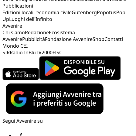
Pubblicazioni
Edizioni locali
L'economia civile
Gutenberg
Popotus
Pop
Up
Luoghi dell'Infinito
Avvenire
Chi siamo
Redazione
Ecosistema
Avvenire
Pubblicità
Fondazione Avvenire
Shop
Contatti
Mondo CEI
SIR
Radio InBlu
TV2000
FISC
Segui Avvenire su