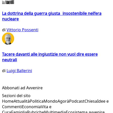
La dottrina della guerra giusta insostenibile nell’era
nucleare
di
Vittorio Possenti
Tacere davanti alle ingiustizie non vuol dire essere
neutrali
di
Luigi Ballerini
Abbonati ad Avvenire
Sezioni del sito
Home
Attualità
Politica
Mondo
Agorà
Podcast
Chiesa
Idee e
Commenti
Economia
Vita e
Cura
Famiglia
Rubriche
Multimedia
Ecosistema avvenire