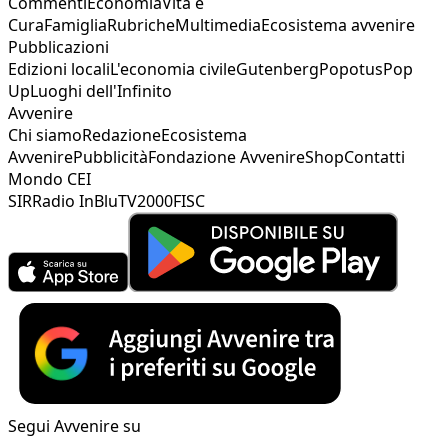
Commenti
Economia
Vita e
Cura
Famiglia
Rubriche
Multimedia
Ecosistema avvenire
Pubblicazioni
Edizioni locali
L'economia civile
Gutenberg
Popotus
Pop
Up
Luoghi dell'Infinito
Avvenire
Chi siamo
Redazione
Ecosistema
Avvenire
Pubblicità
Fondazione Avvenire
Shop
Contatti
Mondo CEI
SIR
Radio InBlu
TV2000
FISC
Segui Avvenire su