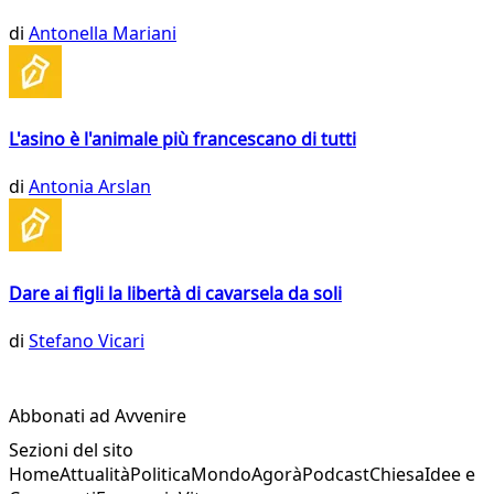
di
Antonella Mariani
L'asino è l'animale più francescano di tutti
di
Antonia Arslan
Dare ai figli la libertà di cavarsela da soli
di
Stefano Vicari
Abbonati ad Avvenire
Sezioni del sito
Home
Attualità
Politica
Mondo
Agorà
Podcast
Chiesa
Idee e