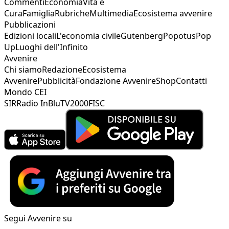
Commenti
Economia
Vita e
Cura
Famiglia
Rubriche
Multimedia
Ecosistema avvenire
Pubblicazioni
Edizioni locali
L'economia civile
Gutenberg
Popotus
Pop
Up
Luoghi dell'Infinito
Avvenire
Chi siamo
Redazione
Ecosistema
Avvenire
Pubblicità
Fondazione Avvenire
Shop
Contatti
Mondo CEI
SIR
Radio InBlu
TV2000
FISC
Segui Avvenire su