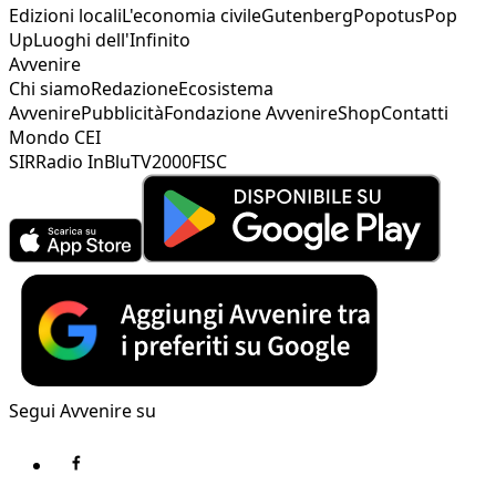
Edizioni locali
L'economia civile
Gutenberg
Popotus
Pop
Up
Luoghi dell'Infinito
Avvenire
Chi siamo
Redazione
Ecosistema
Avvenire
Pubblicità
Fondazione Avvenire
Shop
Contatti
Mondo CEI
SIR
Radio InBlu
TV2000
FISC
Segui Avvenire su