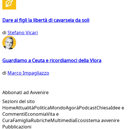
Dare ai figli la libertà di cavarsela da soli
di
Stefano Vicari
Guardiamo a Ceuta e ricordiamoci della Vlora
di
Marco Impagliazzo
Abbonati ad Avvenire
Sezioni del sito
Home
Attualità
Politica
Mondo
Agorà
Podcast
Chiesa
Idee e
Commenti
Economia
Vita e
Cura
Famiglia
Rubriche
Multimedia
Ecosistema avvenire
Pubblicazioni